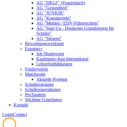
AG "DELF" (Französisch)
AG "Gesundheit"
AG "JUNIOR"
AG "Kunstprojekt"
AG "Medien / EDV-Führerschein"
AG "Start Up - Deutscher Gründerpreis für
Schüler"
AG "Steuern"
Bewerbungswerkstatt
Erasmus+
Job Shadowing
Kaufmann/-frau International
Lehrerfortbildungen
Förderverein
Matchpoint
Aktuelle Projekte
Schulprogramm
Schulkooperationen
ProTandem
Wichtige Unterlagen
Kontakt
Login
Contact