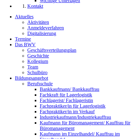
Wichtige Unterlagen
Kontakt
Aktuelles
Aktivitäten
Anmeldeverfahren
Digitalisierung
Termine
Das BWV
Geschäftsverteilungsplan
Geschichte
Kollegium
Team
Schulbüro
Bildungsangebot
Berufsschule
Bankkaufmann/ Bankkauffrau
Fachkraft für Lagerlogistik
Fachlagerist/ Fachlageristin
Fachpraktiker/in für Lagerlogistik
Fachpraktiker/in im Verkauf
Industriekaufmann/Industriekauffrau
Kaufmann für Büromanagement/ Kauffrau für
Büromanagement
Kaufmann im Einzelhandel/ Kauffrau im