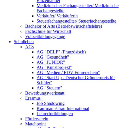
Einzelhandel
Medizinischer Fachangestellter/ Medizinische
Fachangestellte
Verkäufer/ Verkäuferin
Steuerfachangestellter/ Steuerfachangestellte
Bachelor of Arts (Betriebswirtschaftslehre)
Fachschule für Wirtschaft
Vollzeitbildungsgänge
Schulleben
AGs
AG "DELF" (Französisch)
AG "Gesundheit"
AG "JUNIOR"
AG "Kunstprojekt"
AG "Medien / EDV-Führerschein"
AG "Start Up - Deutscher Gründerpreis für
Schüler"
AG "Steuern"
Bewerbungswerkstatt
Erasmus+
Job Shadowing
Kaufmann/-frau International
Lehrerfortbildungen
Förderverein
Matchpoint