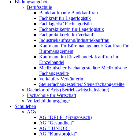
Bildungsangebot
Berufsschule
Bankkaufmann/ Bankkauffrau
Fachkraft für Lagerlogistik
Fachlagerist/ Fachlageristin
Fachpraktiker/in für Lagerlogistik
Fachpraktiker/in im Verkauf
Industriekaufmann/Industriekauffrau
Kaufmann für Büromanagement/ Kauffrau für
Büromanagement
Kaufmann im Einzelhandel/ Kauffrau im
Einzelhandel
Medizinischer Fachangestellter/ Medizinische
Fachangestellte
Verkäufer/ Verkäuferin
Steuerfachangestellter/ Steuerfachangestellte
Bachelor of Arts (Betriebswirtschaftslehre)
Fachschule für Wirtschaft
Vollzeitbildungsgänge
Schulleben
AGs
AG "DELF" (Französisch)
AG "Gesundheit"
AG "JUNIOR"
AG "Kunstprojekt"