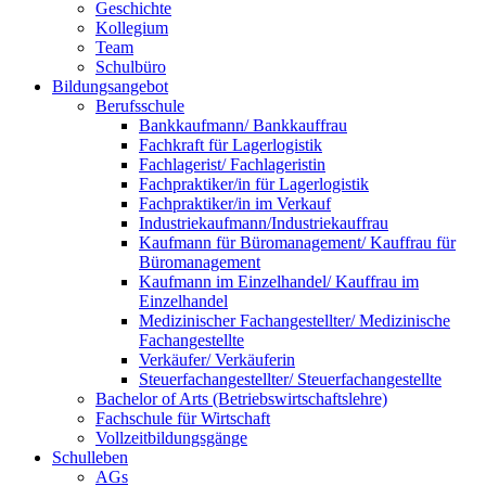
Geschichte
Kollegium
Team
Schulbüro
Bildungsangebot
Berufsschule
Bankkaufmann/ Bankkauffrau
Fachkraft für Lagerlogistik
Fachlagerist/ Fachlageristin
Fachpraktiker/in für Lagerlogistik
Fachpraktiker/in im Verkauf
Industriekaufmann/Industriekauffrau
Kaufmann für Büromanagement/ Kauffrau für
Büromanagement
Kaufmann im Einzelhandel/ Kauffrau im
Einzelhandel
Medizinischer Fachangestellter/ Medizinische
Fachangestellte
Verkäufer/ Verkäuferin
Steuerfachangestellter/ Steuerfachangestellte
Bachelor of Arts (Betriebswirtschaftslehre)
Fachschule für Wirtschaft
Vollzeitbildungsgänge
Schulleben
AGs