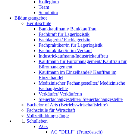
Kollegium
Team
Schulbüro
Bildungsangebot
Berufsschule
Bankkaufmann/ Bankkauffrau
Fachkraft für Lagerlogistik
Fachlagerist/ Fachlageristin
Fachpraktiker/in für Lagerlogistik
Fachpraktiker/in im Verkauf
Industriekaufmann/Industriekauffrau
Kaufmann für Büromanagement/ Kauffrau für
Büromanagement
Kaufmann im Einzelhandel/ Kauffrau im
Einzelhandel
Medizinischer Fachangestellter/ Medizinische
Fachangestellte
Verkäufer/ Verkäuferin
Steuerfachangestellter/ Steuerfachangestellte
Bachelor of Arts (Betriebswirtschaftslehre)
Fachschule für Wirtschaft
Vollzeitbildungsgänge
Schulleben
AGs
AG "DELF" (Französisch)