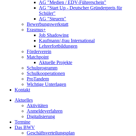
AG "Medien / EDV-Führerschein"
AG "Start Up - Deutscher Gründerpreis für
Schüler"
AG "Steuern"
Bewerbungswerkstatt
Erasmus+
Job Shadowing
Kaufmann/-frau International
Lehrerfortbildungen
Förderverein
Matchpoint
Aktuelle Projekte
Schulprogramm
Schulkooperationen
ProTandem
Wichtige Unterlagen
Kontakt
Aktuelles
Aktivitäten
Anmeldeverfahren
Digitalisierung
Termine
Das BWV
Geschäftsverteilungsplan