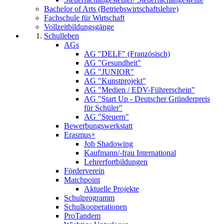
Bachelor of Arts (Betriebswirtschaftslehre)
Fachschule für Wirtschaft
Vollzeitbildungsgänge
Schulleben
AGs
AG "DELF" (Französisch)
AG "Gesundheit"
AG "JUNIOR"
AG "Kunstprojekt"
AG "Medien / EDV-Führerschein"
AG "Start Up - Deutscher Gründerpreis
für Schüler"
AG "Steuern"
Bewerbungswerkstatt
Erasmus+
Job Shadowing
Kaufmann/-frau International
Lehrerfortbildungen
Förderverein
Matchpoint
Aktuelle Projekte
Schulprogramm
Schulkooperationen
ProTandem