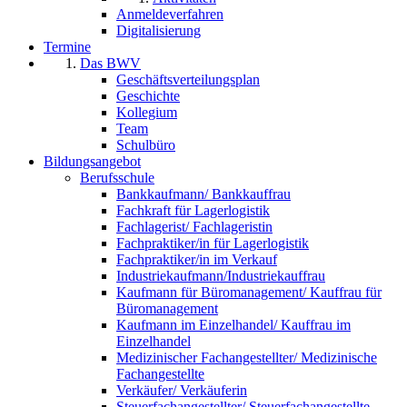
Anmeldeverfahren
Digitalisierung
Termine
Das BWV
Geschäftsverteilungsplan
Geschichte
Kollegium
Team
Schulbüro
Bildungsangebot
Berufsschule
Bankkaufmann/ Bankkauffrau
Fachkraft für Lagerlogistik
Fachlagerist/ Fachlageristin
Fachpraktiker/in für Lagerlogistik
Fachpraktiker/in im Verkauf
Industriekaufmann/Industriekauffrau
Kaufmann für Büromanagement/ Kauffrau für
Büromanagement
Kaufmann im Einzelhandel/ Kauffrau im
Einzelhandel
Medizinischer Fachangestellter/ Medizinische
Fachangestellte
Verkäufer/ Verkäuferin
Steuerfachangestellter/ Steuerfachangestellte