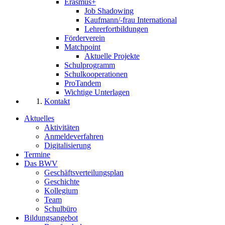
Erasmus+
Job Shadowing
Kaufmann/-frau International
Lehrerfortbildungen
Förderverein
Matchpoint
Aktuelle Projekte
Schulprogramm
Schulkooperationen
ProTandem
Wichtige Unterlagen
Kontakt
Aktuelles
Aktivitäten
Anmeldeverfahren
Digitalisierung
Termine
Das BWV
Geschäftsverteilungsplan
Geschichte
Kollegium
Team
Schulbüro
Bildungsangebot