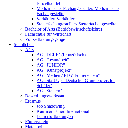
Einzelhandel
Medizinischer Fachangestellter/ Medizinische
Fachangestellte
Verkäufer/ Verkäuferin
Steuerfachangestellter/ Steuerfachangestellte
Bachelor of Arts (Betriebswirtschaftslehre)
Fachschule für Wirtschaft
Vollzeitbildungsgänge
Schulleben
AGs
AG "DELF" (Französisch)
AG "Gesundheit"
AG "JUNIOR"
AG "Kunstprojekt"
AG "Medien / EDV-Führerschein"
AG "Start Up - Deutscher Gründerpreis für
Schüler"
AG "Steuern"
Bewerbungswerkstatt
Erasmus+
Job Shadowing
Kaufmann/-frau International
Lehrerfortbildungen
Förderverein
Matchpoint