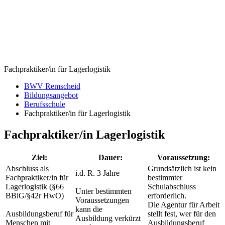
Fachpraktiker/in für Lagerlogistik
BWV Remscheid
Bildungsangebot
Berufsschule
Fachpraktiker/in für Lagerlogistik
Fachpraktiker/in Lagerlogistik
Ziel:
Dauer:
Voraussetzung:
Abschluss als
Grundsätzlich ist kein
i.d. R. 3 Jahre
Fachpraktiker/in für
bestimmter
Lagerlogistik (§66
Schulabschluss
Unter bestimmten
BBiG/§42r HwO)
erforderlich.
Voraussetzungen
Die Agentur für Arbeit
kann die
Ausbildungsberuf für
stellt fest, wer für den
Ausbildung verkürzt
Menschen mit
Ausbildungsberuf