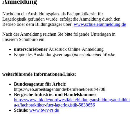
Anmeldung
Nachdem ein Ausbildungsplatz als Fachpraktiker/in für
Lagerlogistik gefunden wurde, erfolgt die Anmeldung durch den
Betrieb oder dem Bildungsträger über:
www.schueleranmeldung.de
Nach der Anmeldung reichen Sie bitte folgende Unterlagen in
unserem Schulbüro ein:
unterschriebener
Ausdruck Online-Anmeldung
Kopie des Ausbildungsvertrags (
innerhalb einer Woche
weiterführende Informationen/Links:
Bundesagentur für Arbeit:
https://web.arbeitsagentur.de/berufenet/beruf/4708
Bergische Industrie- und Handelskammer
:
https://www.ihk.de/nordwestfalen/bildung/ausbildung/ausbildu
a-z/fachpraktiker-fuer-lagerlogistik-5838656
Schule
:
www.bwv-rs.de