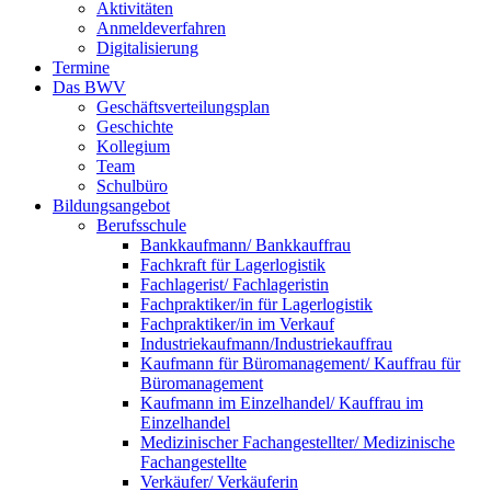
Aktivitäten
Anmeldeverfahren
Digitalisierung
Termine
Das BWV
Geschäftsverteilungsplan
Geschichte
Kollegium
Team
Schulbüro
Bildungsangebot
Berufsschule
Bankkaufmann/ Bankkauffrau
Fachkraft für Lagerlogistik
Fachlagerist/ Fachlageristin
Fachpraktiker/in für Lagerlogistik
Fachpraktiker/in im Verkauf
Industriekaufmann/Industriekauffrau
Kaufmann für Büromanagement/ Kauffrau für
Büromanagement
Kaufmann im Einzelhandel/ Kauffrau im
Einzelhandel
Medizinischer Fachangestellter/ Medizinische
Fachangestellte
Verkäufer/ Verkäuferin