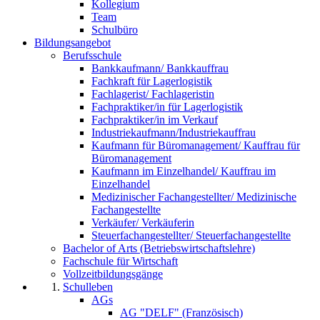
Kollegium
Team
Schulbüro
Bildungsangebot
Berufsschule
Bankkaufmann/ Bankkauffrau
Fachkraft für Lagerlogistik
Fachlagerist/ Fachlageristin
Fachpraktiker/in für Lagerlogistik
Fachpraktiker/in im Verkauf
Industriekaufmann/Industriekauffrau
Kaufmann für Büromanagement/ Kauffrau für
Büromanagement
Kaufmann im Einzelhandel/ Kauffrau im
Einzelhandel
Medizinischer Fachangestellter/ Medizinische
Fachangestellte
Verkäufer/ Verkäuferin
Steuerfachangestellter/ Steuerfachangestellte
Bachelor of Arts (Betriebswirtschaftslehre)
Fachschule für Wirtschaft
Vollzeitbildungsgänge
Schulleben
AGs
AG "DELF" (Französisch)