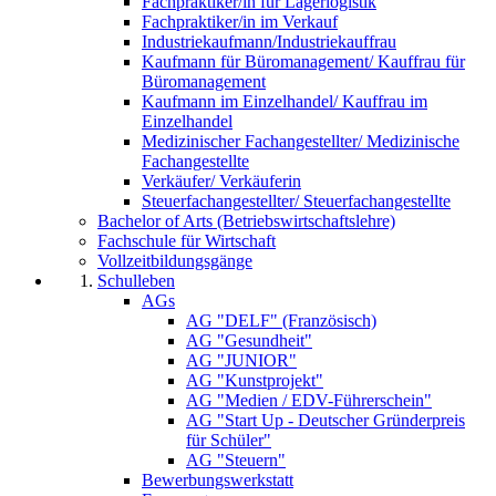
Fachpraktiker/in für Lagerlogistik
Fachpraktiker/in im Verkauf
Industriekaufmann/Industriekauffrau
Kaufmann für Büromanagement/ Kauffrau für
Büromanagement
Kaufmann im Einzelhandel/ Kauffrau im
Einzelhandel
Medizinischer Fachangestellter/ Medizinische
Fachangestellte
Verkäufer/ Verkäuferin
Steuerfachangestellter/ Steuerfachangestellte
Bachelor of Arts (Betriebswirtschaftslehre)
Fachschule für Wirtschaft
Vollzeitbildungsgänge
Schulleben
AGs
AG "DELF" (Französisch)
AG "Gesundheit"
AG "JUNIOR"
AG "Kunstprojekt"
AG "Medien / EDV-Führerschein"
AG "Start Up - Deutscher Gründerpreis
für Schüler"
AG "Steuern"
Bewerbungswerkstatt