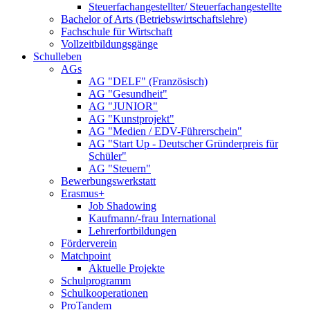
Steuerfachangestellter/ Steuerfachangestellte
Bachelor of Arts (Betriebswirtschaftslehre)
Fachschule für Wirtschaft
Vollzeitbildungsgänge
Schulleben
AGs
AG "DELF" (Französisch)
AG "Gesundheit"
AG "JUNIOR"
AG "Kunstprojekt"
AG "Medien / EDV-Führerschein"
AG "Start Up - Deutscher Gründerpreis für
Schüler"
AG "Steuern"
Bewerbungswerkstatt
Erasmus+
Job Shadowing
Kaufmann/-frau International
Lehrerfortbildungen
Förderverein
Matchpoint
Aktuelle Projekte
Schulprogramm
Schulkooperationen
ProTandem