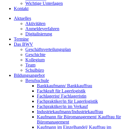
Wichtige Unterlagen
Kontakt
Aktuelles
Aktivitäten
Anmeldeverfahren
Digitalisierung
Termine
Das BWV
Geschäftsverteilungsplan
Geschichte
Kollegium
Team
Schulbüro
Bildungsangebot
Berufsschule
Bankkaufmann/ Bankkauffrau
Fachkraft für Lagerlogistik
Fachlagerist/ Fachlageristin
Fachpraktiker/in für Lagerlogistik
Fachpraktiker/in im Verkauf
Industriekaufmann/Industriekauffrau
Kaufmann für Büromanagement/ Kauffrau für
Büromanagement
Kaufmann im Einzelhandel/ Kauffrau im