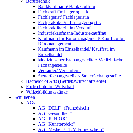
Berufsschule
Bankkaufmann/ Bankkauffrau
Fachkraft für Lagerlogistik
Fachlagerist/ Fachlageristin
Fachpraktiker/in für Lagerlogistik
Fachpraktiker/in im Verkauf
Industriekaufmann/Industriekauffrau
Kaufmann für Büromanagement/ Kauffrau für
Büromanagement
Kaufmann im Einzelhandel/ Kauffrau im
Einzelhandel
Medizinischer Fachangestellter/ Medizinische
Fachangestellte
Verkäufer/ Verkäuferin
Steuerfachangestellter/ Steuerfachangestellte
Bachelor of Arts (Betriebswirtschaftslehre)
Fachschule für Wirtschaft
Vollzeitbildungsgänge
Schulleben
AGs
AG "DELF" (Französisch)
AG "Gesundheit"
AG "JUNIOR"
AG "Kunstprojekt"
AG "Medien / EDV-Führerschein"