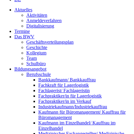
Aktuelles
Aktivitäten
Anmeldeverfahren
Digitalisierung
Termine
Das BWV
Geschäftsverteilungsplan
Geschichte
Kollegium
Team
Schulbüro
Bildungsangebot
Berufsschule
Bankkaufmann/ Bankkauffrau
Fachkraft für Lagerlogistik
Fachlagerist/ Fachlageristin
Fachpraktiker/in für Lagerlogistik
Fachpraktiker/in im Verkauf
Industriekaufmann/Industriekauffrau
Kaufmann für Büromanagement/ Kauffrau für
Büromanagement
Kaufmann im Einzelhandel/ Kauffrau im
Einzelhandel
Medizinischer Fachangestellter/ Medizinische