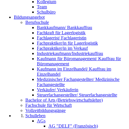
Kollegium
Team
Schulbüro
Bildungsangebot
Berufsschule
Bankkaufmann/ Bankkauffrau
Fachkraft für Lagerlogistik
Fachlagerist/ Fachlageristin
Fachpraktiker/in für Lagerlogistik
Fachpraktiker/in im Verkauf
Industriekaufmann/Industriekauffrau
Kaufmann für Büromanagement/ Kauffrau für
Büromanagement
Kaufmann im Einzelhandel/ Kauffrau im
Einzelhandel
Medizinischer Fachangestellter/ Medizinische
Fachangestellte
Verkäufer/ Verkäuferin
Steuerfachangestellter/ Steuerfachangestellte
Bachelor of Arts (Betriebswirtschaftslehre)
Fachschule für Wirtschaft
Vollzeitbildungsgänge
Schulleben
AGs
AG "DELF" (Französisch)