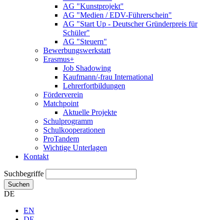
AG "Kunstprojekt"
AG "Medien / EDV-Führerschein"
AG "Start Up - Deutscher Gründerpreis für
Schüler"
AG "Steuern"
Bewerbungswerkstatt
Erasmus+
Job Shadowing
Kaufmann/-frau International
Lehrerfortbildungen
Förderverein
Matchpoint
Aktuelle Projekte
Schulprogramm
Schulkooperationen
ProTandem
Wichtige Unterlagen
Kontakt
Suchbegriffe
Suchen
DE
EN
DE