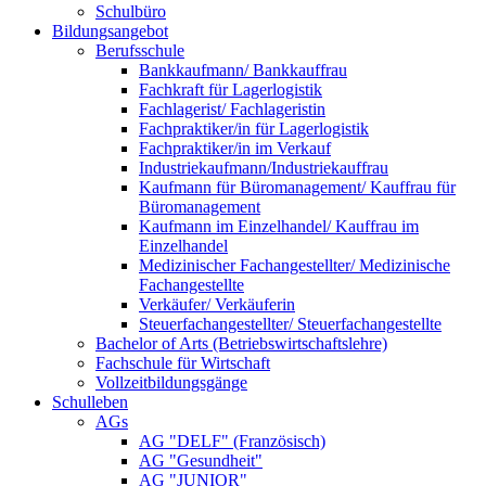
Schulbüro
Bildungsangebot
Berufsschule
Bankkaufmann/ Bankkauffrau
Fachkraft für Lagerlogistik
Fachlagerist/ Fachlageristin
Fachpraktiker/in für Lagerlogistik
Fachpraktiker/in im Verkauf
Industriekaufmann/Industriekauffrau
Kaufmann für Büromanagement/ Kauffrau für
Büromanagement
Kaufmann im Einzelhandel/ Kauffrau im
Einzelhandel
Medizinischer Fachangestellter/ Medizinische
Fachangestellte
Verkäufer/ Verkäuferin
Steuerfachangestellter/ Steuerfachangestellte
Bachelor of Arts (Betriebswirtschaftslehre)
Fachschule für Wirtschaft
Vollzeitbildungsgänge
Schulleben
AGs
AG "DELF" (Französisch)
AG "Gesundheit"
AG "JUNIOR"