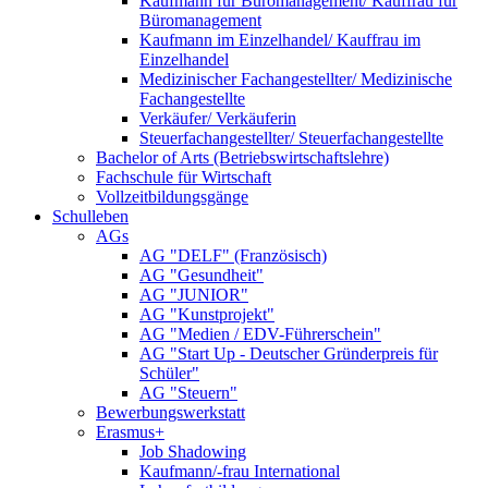
Kaufmann für Büromanagement/ Kauffrau für
Büromanagement
Kaufmann im Einzelhandel/ Kauffrau im
Einzelhandel
Medizinischer Fachangestellter/ Medizinische
Fachangestellte
Verkäufer/ Verkäuferin
Steuerfachangestellter/ Steuerfachangestellte
Bachelor of Arts (Betriebswirtschaftslehre)
Fachschule für Wirtschaft
Vollzeitbildungsgänge
Schulleben
AGs
AG "DELF" (Französisch)
AG "Gesundheit"
AG "JUNIOR"
AG "Kunstprojekt"
AG "Medien / EDV-Führerschein"
AG "Start Up - Deutscher Gründerpreis für
Schüler"
AG "Steuern"
Bewerbungswerkstatt
Erasmus+
Job Shadowing
Kaufmann/-frau International