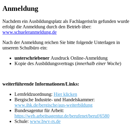
Anmeldung
Nachdem ein Ausbildungsplatz als Fachlagerist/in gefunden wurde
erfolgt die Anmeldung durch den Betrieb über:
www.schueleranmeldung.de
Nach der Anmeldung reichen Sie bitte folgende Unterlagen in
unserem Schulbüro ein:
unterschriebener
Ausdruck Online-Anmeldung
Kopie des Ausbildungsvertrags (
innerhalb einer Woche
)
weiterführende Informationen/Links:
Lernfeldzuordnung:
Hier klicken
Bergische Industrie- und Handelskammer:
www.ihk.de/bergische/aus-weiterbildung
Bundesagentur für Arbeit:
https://web.arbeitsagentur.de/berufenet/beruf/6580
Schule:
www.bwv-rs.de