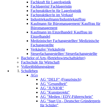
Fachkraft für Lagerlogistik
Fachlagerist/ Fachlageristin
Fachpraktiker/in für Lagerlogistik
Fachpraktiker/in im Verkauf
Industriekaufmann/Industriekauffrau
Kaufmann für Büromanagement/ Kauffrau für
Büromanagement
Kaufmann im Einzelhandel/ Kauffrau im
Einzelhandel
Medizinischer Fachangestellter/ Medizinische
Fachangestellte
Verkäufer/ Verkäuferin
Steuerfachangestellter/ Steuerfachangestellte
Bachelor of Arts (Betriebswirtschaftslehre)
Fachschule für Wirtschaft
Vollzeitbildungsgänge
Schulleben
AGs
AG "DELF" (Französisch)
AG "Gesundheit"
AG "JUNIOR"
AG "Kunstprojekt"
AG "Medien / EDV-Führerschein"
AG "Start Up - Deutscher Gründerpreis
für Schüler"