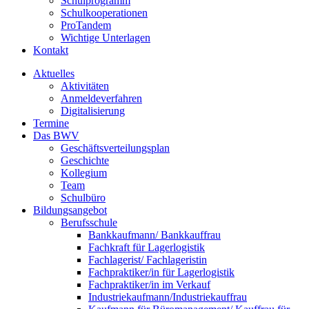
Schulprogramm
Schulkooperationen
ProTandem
Wichtige Unterlagen
Kontakt
Aktuelles
Aktivitäten
Anmeldeverfahren
Digitalisierung
Termine
Das BWV
Geschäftsverteilungsplan
Geschichte
Kollegium
Team
Schulbüro
Bildungsangebot
Berufsschule
Bankkaufmann/ Bankkauffrau
Fachkraft für Lagerlogistik
Fachlagerist/ Fachlageristin
Fachpraktiker/in für Lagerlogistik
Fachpraktiker/in im Verkauf
Industriekaufmann/Industriekauffrau