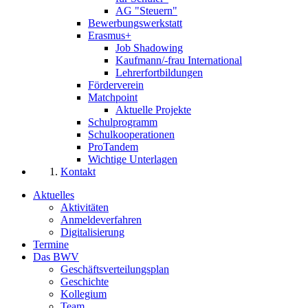
AG "Steuern"
Bewerbungswerkstatt
Erasmus+
Job Shadowing
Kaufmann/-frau International
Lehrerfortbildungen
Förderverein
Matchpoint
Aktuelle Projekte
Schulprogramm
Schulkooperationen
ProTandem
Wichtige Unterlagen
Kontakt
Aktuelles
Aktivitäten
Anmeldeverfahren
Digitalisierung
Termine
Das BWV
Geschäftsverteilungsplan
Geschichte
Kollegium
Team