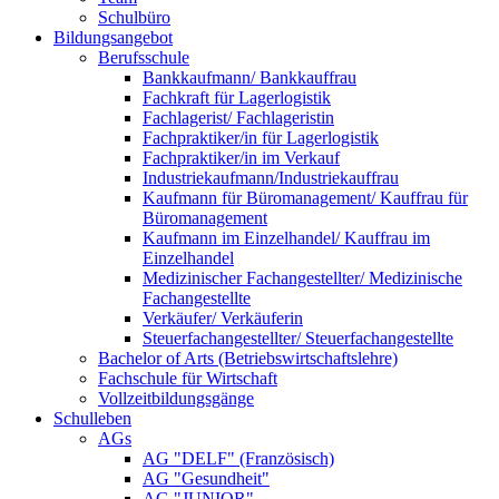
Schulbüro
Bildungsangebot
Berufsschule
Bankkaufmann/ Bankkauffrau
Fachkraft für Lagerlogistik
Fachlagerist/ Fachlageristin
Fachpraktiker/in für Lagerlogistik
Fachpraktiker/in im Verkauf
Industriekaufmann/Industriekauffrau
Kaufmann für Büromanagement/ Kauffrau für
Büromanagement
Kaufmann im Einzelhandel/ Kauffrau im
Einzelhandel
Medizinischer Fachangestellter/ Medizinische
Fachangestellte
Verkäufer/ Verkäuferin
Steuerfachangestellter/ Steuerfachangestellte
Bachelor of Arts (Betriebswirtschaftslehre)
Fachschule für Wirtschaft
Vollzeitbildungsgänge
Schulleben
AGs
AG "DELF" (Französisch)
AG "Gesundheit"
AG "JUNIOR"