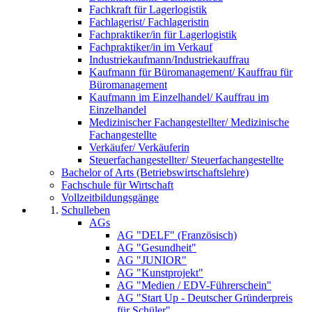
Fachkraft für Lagerlogistik
Fachlagerist/ Fachlageristin
Fachpraktiker/in für Lagerlogistik
Fachpraktiker/in im Verkauf
Industriekaufmann/Industriekauffrau
Kaufmann für Büromanagement/ Kauffrau für
Büromanagement
Kaufmann im Einzelhandel/ Kauffrau im
Einzelhandel
Medizinischer Fachangestellter/ Medizinische
Fachangestellte
Verkäufer/ Verkäuferin
Steuerfachangestellter/ Steuerfachangestellte
Bachelor of Arts (Betriebswirtschaftslehre)
Fachschule für Wirtschaft
Vollzeitbildungsgänge
Schulleben
AGs
AG "DELF" (Französisch)
AG "Gesundheit"
AG "JUNIOR"
AG "Kunstprojekt"
AG "Medien / EDV-Führerschein"
AG "Start Up - Deutscher Gründerpreis
für Schüler"