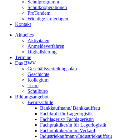
Schulprogramm
Schulkooperationen
ProTandem
Wichtige Unterlagen
Kontakt
Aktuelles
Aktivitäten
Anmeldeverfahren
Digitalisierung
Termine
Das BWV
Geschäftsverteilungsplan
Geschichte
Kollegium
Team
Schulbüro
Bildungsangebot
Berufsschule
Bankkaufmann/ Bankkauffrau
Fachkraft für Lagerlogistik
Fachlagerist/ Fachlageristin
Fachpraktiker/in für Lagerlogistik
Fachpraktiker/in im Verkauf
Industriekaufmann/Industriekauffrau