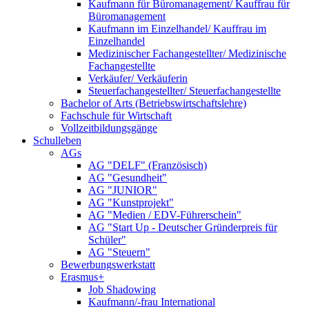
Kaufmann für Büromanagement/ Kauffrau für
Büromanagement
Kaufmann im Einzelhandel/ Kauffrau im
Einzelhandel
Medizinischer Fachangestellter/ Medizinische
Fachangestellte
Verkäufer/ Verkäuferin
Steuerfachangestellter/ Steuerfachangestellte
Bachelor of Arts (Betriebswirtschaftslehre)
Fachschule für Wirtschaft
Vollzeitbildungsgänge
Schulleben
AGs
AG "DELF" (Französisch)
AG "Gesundheit"
AG "JUNIOR"
AG "Kunstprojekt"
AG "Medien / EDV-Führerschein"
AG "Start Up - Deutscher Gründerpreis für
Schüler"
AG "Steuern"
Bewerbungswerkstatt
Erasmus+
Job Shadowing
Kaufmann/-frau International