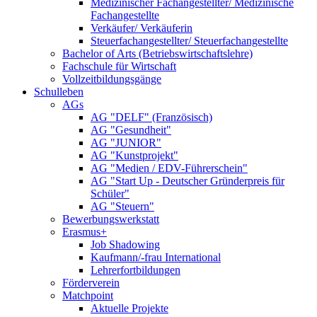
Medizinischer Fachangestellter/ Medizinische
Fachangestellte
Verkäufer/ Verkäuferin
Steuerfachangestellter/ Steuerfachangestellte
Bachelor of Arts (Betriebswirtschaftslehre)
Fachschule für Wirtschaft
Vollzeitbildungsgänge
Schulleben
AGs
AG "DELF" (Französisch)
AG "Gesundheit"
AG "JUNIOR"
AG "Kunstprojekt"
AG "Medien / EDV-Führerschein"
AG "Start Up - Deutscher Gründerpreis für
Schüler"
AG "Steuern"
Bewerbungswerkstatt
Erasmus+
Job Shadowing
Kaufmann/-frau International
Lehrerfortbildungen
Förderverein
Matchpoint
Aktuelle Projekte