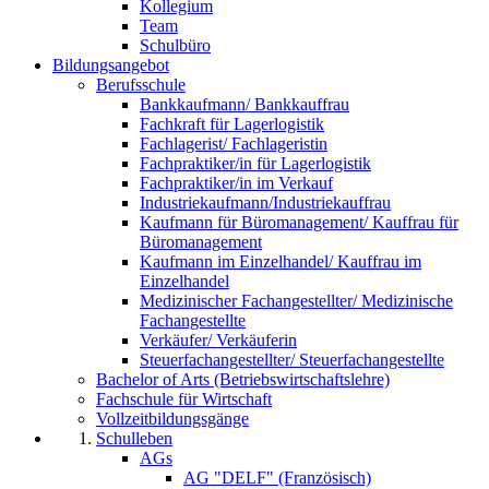
Kollegium
Team
Schulbüro
Bildungsangebot
Berufsschule
Bankkaufmann/ Bankkauffrau
Fachkraft für Lagerlogistik
Fachlagerist/ Fachlageristin
Fachpraktiker/in für Lagerlogistik
Fachpraktiker/in im Verkauf
Industriekaufmann/Industriekauffrau
Kaufmann für Büromanagement/ Kauffrau für
Büromanagement
Kaufmann im Einzelhandel/ Kauffrau im
Einzelhandel
Medizinischer Fachangestellter/ Medizinische
Fachangestellte
Verkäufer/ Verkäuferin
Steuerfachangestellter/ Steuerfachangestellte
Bachelor of Arts (Betriebswirtschaftslehre)
Fachschule für Wirtschaft
Vollzeitbildungsgänge
Schulleben
AGs
AG "DELF" (Französisch)