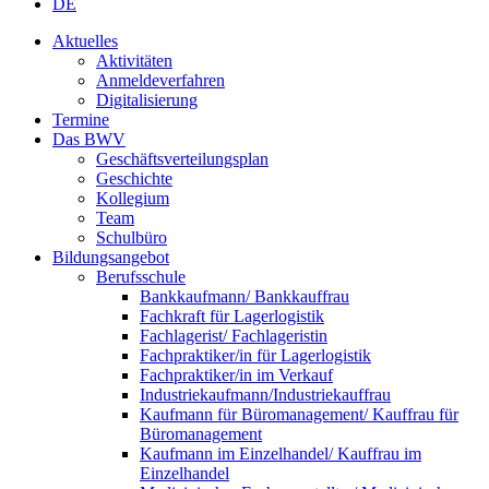
DE
Aktuelles
Aktivitäten
Anmeldeverfahren
Digitalisierung
Termine
Das BWV
Geschäftsverteilungsplan
Geschichte
Kollegium
Team
Schulbüro
Bildungsangebot
Berufsschule
Bankkaufmann/ Bankkauffrau
Fachkraft für Lagerlogistik
Fachlagerist/ Fachlageristin
Fachpraktiker/in für Lagerlogistik
Fachpraktiker/in im Verkauf
Industriekaufmann/Industriekauffrau
Kaufmann für Büromanagement/ Kauffrau für
Büromanagement
Kaufmann im Einzelhandel/ Kauffrau im
Einzelhandel