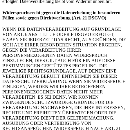
erfolgten Datenverarbeitung bleibt vom Widerruf unberührt.
Widerspruchsrecht gegen die Datenerhebung in besonderen
Fällen sowie gegen Direktwerbung (Art. 21 DSGVO)
WENN DIE DATENVERARBEITUNG AUF GRUNDLAGE
VON ART. 6 ABS. 1 LIT. E ODER F DSGVO ERFOLGT,
HABEN SIE JEDERZEIT DAS RECHT, AUS GRÜNDEN, DIE
SICH AUS IHRER BESONDEREN SITUATION ERGEBEN,
GEGEN DIE VERARBEITUNG IHRER
PERSONENBEZOGENEN DATEN WIDERSPRUCH
EINZULEGEN; DIES GILT AUCH FÜR EIN AUF DIESE
BESTIMMUNGEN GESTÜTZTES PROFILING. DIE
JEWEILIGE RECHTSGRUNDLAGE, AUF DENEN EINE
VERARBEITUNG BERUHT, ENTNEHMEN SIE DIESER
DATENSCHUTZERKLÄRUNG. WENN SIE WIDERSPRUCH
EINLEGEN, WERDEN WIR IHRE BETROFFENEN
PERSONENBEZOGENEN DATEN NICHT MEHR
VERARBEITEN, ES SEI DENN, WIR KÖNNEN
ZWINGENDE SCHUTZWÜRDIGE GRÜNDE FÜR DIE
VERARBEITUNG NACHWEISEN, DIE IHRE INTERESSEN,
RECHTE UND FREIHEITEN ÜBERWIEGEN ODER DIE
VERARBEITUNG DIENT DER GELTENDMACHUNG,
AUSÜBUNG ODER VERTEIDIGUNG VON
RECHTSANSPRÜCHEN (WIDERSPRUCH NACH ART. 21