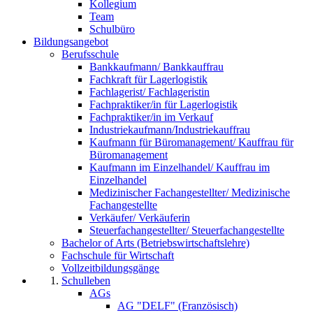
Kollegium
Team
Schulbüro
Bildungsangebot
Berufsschule
Bankkaufmann/ Bankkauffrau
Fachkraft für Lagerlogistik
Fachlagerist/ Fachlageristin
Fachpraktiker/in für Lagerlogistik
Fachpraktiker/in im Verkauf
Industriekaufmann/Industriekauffrau
Kaufmann für Büromanagement/ Kauffrau für
Büromanagement
Kaufmann im Einzelhandel/ Kauffrau im
Einzelhandel
Medizinischer Fachangestellter/ Medizinische
Fachangestellte
Verkäufer/ Verkäuferin
Steuerfachangestellter/ Steuerfachangestellte
Bachelor of Arts (Betriebswirtschaftslehre)
Fachschule für Wirtschaft
Vollzeitbildungsgänge
Schulleben
AGs
AG "DELF" (Französisch)