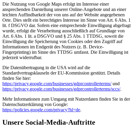
Die Nutzung von Google Maps erfolgt im Interesse einer
ansprechenden Darstellung unserer Online-Angebote und an einer
leichten Auffindbarkeit der von uns auf der Website angegebenen
Orte. Dies stellt ein berechtigtes Interesse im Sinne von Art. 6 Abs. 1
lit. f DSGVO dar. Sofern eine entsprechende Einwilligung abgefragt
wurde, erfolgt die Verarbeitung ausschließlich auf Grundlage von
Art. 6 Abs. 1 lit. a DSGVO und § 25 Abs. 1 TTDSG, soweit die
Einwilligung die Speicherung von Cookies oder den Zugriff auf
Informationen im Endgerät des Nutzers (z. B. Device-
Fingerprinting) im Sinne des TTDSG umfasst. Die Einwilligung ist
jederzeit widerrufbar.
Die Datenübertragung in die USA wird auf die
Standardvertragsklauseln der EU-Kommission gestützt. Details
finden Sie hier:
https://privacy.google.com/businesses/gdprcontrollerterms/
und
https://privacy.google.com/businesses/gdprcontrollerterms/sccs/
.
Mehr Informationen zum Umgang mit Nutzerdaten finden Sie in der
Datenschutzerklärung von Google:
https://policies.google.com/privacy?hl=de
.
Unsere Social-Media-Auftritte