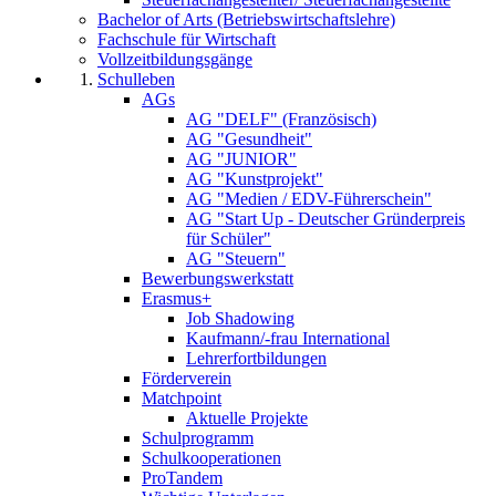
Bachelor of Arts (Betriebswirtschaftslehre)
Fachschule für Wirtschaft
Vollzeitbildungsgänge
Schulleben
AGs
AG "DELF" (Französisch)
AG "Gesundheit"
AG "JUNIOR"
AG "Kunstprojekt"
AG "Medien / EDV-Führerschein"
AG "Start Up - Deutscher Gründerpreis
für Schüler"
AG "Steuern"
Bewerbungswerkstatt
Erasmus+
Job Shadowing
Kaufmann/-frau International
Lehrerfortbildungen
Förderverein
Matchpoint
Aktuelle Projekte
Schulprogramm
Schulkooperationen
ProTandem