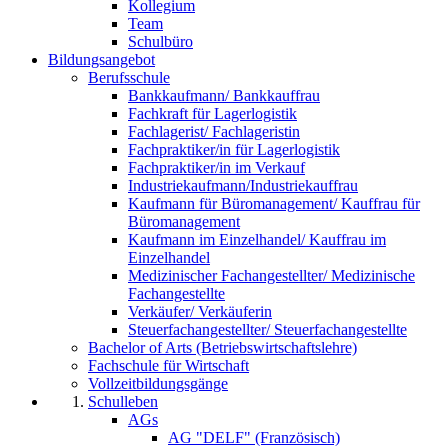
Kollegium
Team
Schulbüro
Bildungsangebot
Berufsschule
Bankkaufmann/ Bankkauffrau
Fachkraft für Lagerlogistik
Fachlagerist/ Fachlageristin
Fachpraktiker/in für Lagerlogistik
Fachpraktiker/in im Verkauf
Industriekaufmann/Industriekauffrau
Kaufmann für Büromanagement/ Kauffrau für
Büromanagement
Kaufmann im Einzelhandel/ Kauffrau im
Einzelhandel
Medizinischer Fachangestellter/ Medizinische
Fachangestellte
Verkäufer/ Verkäuferin
Steuerfachangestellter/ Steuerfachangestellte
Bachelor of Arts (Betriebswirtschaftslehre)
Fachschule für Wirtschaft
Vollzeitbildungsgänge
Schulleben
AGs
AG "DELF" (Französisch)