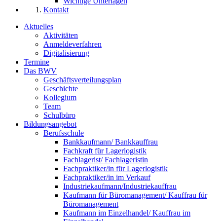
Wichtige Unterlagen
Kontakt
Aktuelles
Aktivitäten
Anmeldeverfahren
Digitalisierung
Termine
Das BWV
Geschäftsverteilungsplan
Geschichte
Kollegium
Team
Schulbüro
Bildungsangebot
Berufsschule
Bankkaufmann/ Bankkauffrau
Fachkraft für Lagerlogistik
Fachlagerist/ Fachlageristin
Fachpraktiker/in für Lagerlogistik
Fachpraktiker/in im Verkauf
Industriekaufmann/Industriekauffrau
Kaufmann für Büromanagement/ Kauffrau für
Büromanagement
Kaufmann im Einzelhandel/ Kauffrau im