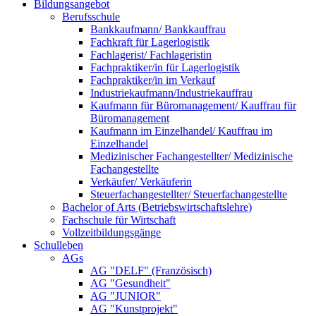
Bildungsangebot
Berufsschule
Bankkaufmann/ Bankkauffrau
Fachkraft für Lagerlogistik
Fachlagerist/ Fachlageristin
Fachpraktiker/in für Lagerlogistik
Fachpraktiker/in im Verkauf
Industriekaufmann/Industriekauffrau
Kaufmann für Büromanagement/ Kauffrau für
Büromanagement
Kaufmann im Einzelhandel/ Kauffrau im
Einzelhandel
Medizinischer Fachangestellter/ Medizinische
Fachangestellte
Verkäufer/ Verkäuferin
Steuerfachangestellter/ Steuerfachangestellte
Bachelor of Arts (Betriebswirtschaftslehre)
Fachschule für Wirtschaft
Vollzeitbildungsgänge
Schulleben
AGs
AG "DELF" (Französisch)
AG "Gesundheit"
AG "JUNIOR"
AG "Kunstprojekt"