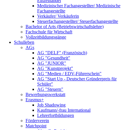
Einzelhandel
Medizinischer Fachangestellter/ Medizinische
Fachangestellte
Verkäufer/ Verkäuferin
Steuerfachangestellter/ Steuerfachangestellte
Bachelor of Arts (Betriebswirtschaftslehre)
Fachschule für Wirtschaft
Vollzeitbildungsgänge
Schulleben
AGs
AG "DELF" (Französisch)
AG "Gesundheit"
AG "JUNIOR"
AG "Kunstprojekt"
AG "Medien / EDV-Führerschein"
AG "Start Up - Deutscher Gründerpreis für
Schüler"
AG "Steuern"
Bewerbungswerkstatt
Erasmus+
Job Shadowing
Kaufmann/-frau International
Lehrerfortbildungen
Förderverein
Matchpoint