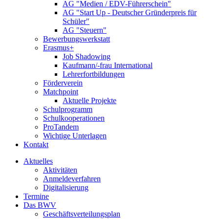
AG "Medien / EDV-Führerschein"
AG "Start Up - Deutscher Gründerpreis für
Schüler"
AG "Steuern"
Bewerbungswerkstatt
Erasmus+
Job Shadowing
Kaufmann/-frau International
Lehrerfortbildungen
Förderverein
Matchpoint
Aktuelle Projekte
Schulprogramm
Schulkooperationen
ProTandem
Wichtige Unterlagen
Kontakt
Aktuelles
Aktivitäten
Anmeldeverfahren
Digitalisierung
Termine
Das BWV
Geschäftsverteilungsplan