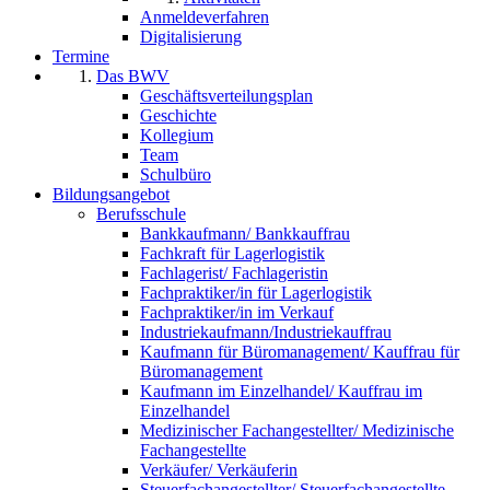
Anmeldeverfahren
Digitalisierung
Termine
Das BWV
Geschäftsverteilungsplan
Geschichte
Kollegium
Team
Schulbüro
Bildungsangebot
Berufsschule
Bankkaufmann/ Bankkauffrau
Fachkraft für Lagerlogistik
Fachlagerist/ Fachlageristin
Fachpraktiker/in für Lagerlogistik
Fachpraktiker/in im Verkauf
Industriekaufmann/Industriekauffrau
Kaufmann für Büromanagement/ Kauffrau für
Büromanagement
Kaufmann im Einzelhandel/ Kauffrau im
Einzelhandel
Medizinischer Fachangestellter/ Medizinische
Fachangestellte
Verkäufer/ Verkäuferin
Steuerfachangestellter/ Steuerfachangestellte