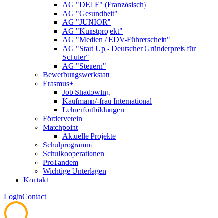
AG "DELF" (Französisch)
AG "Gesundheit"
AG "JUNIOR"
AG "Kunstprojekt"
AG "Medien / EDV-Führerschein"
AG "Start Up - Deutscher Gründerpreis für
Schüler"
AG "Steuern"
Bewerbungswerkstatt
Erasmus+
Job Shadowing
Kaufmann/-frau International
Lehrerfortbildungen
Förderverein
Matchpoint
Aktuelle Projekte
Schulprogramm
Schulkooperationen
ProTandem
Wichtige Unterlagen
Kontakt
Login
Contact