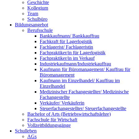
Geschichte
Kollegium
Team
Schulbüro
Bildungsangebot
Berufsschule
Bankkaufmann/ Bankkauffrau
Fachkraft für Lagerlogistik
Fachlagerist/ Fachlageristin
Fachpraktiker/in für Lagerlogistik
Fachpraktiker/in im Verkauf
Industriekaufmann/Industriekauffrau
Kaufmann für Büromanagement/ Kauffrau für
Büromanagement
Kaufmann im Einzelhandel/ Kauffrau im
Einzelhandel
Medizinischer Fachangestellter/ Medizinische
Fachangestellte
Verkäufer/ Verkäuferin
Steuerfachangestellter/ Steuerfachangestellte
Bachelor of Arts (Betriebswirtschaftslehre)
Fachschule für Wirtschaft
Vollzeitbildungsgänge
Schulleben
AGs