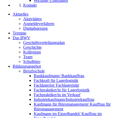
Wichtige Unterlagen
Kontakt
Aktuelles
Aktivitäten
Anmeldeverfahren
Digitalisierung
Termine
Das BWV
Geschäftsverteilungsplan
Geschichte
Kollegium
Team
Schulbüro
Bildungsangebot
Berufsschule
Bankkaufmann/ Bankkauffrau
Fachkraft für Lagerlogistik
Fachlagerist/ Fachlageristin
Fachpraktiker/in für Lagerlogistik
Fachpraktiker/in im Verkauf
Industriekaufmann/Industriekauffrau
Kaufmann für Büromanagement/ Kauffrau für
Büromanagement
Kaufmann im Einzelhandel/ Kauffrau im