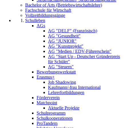
Bachelor of Arts (Betriebswirtschaftslehre)
Fachschule für Wirtschaft
Vollzeitbildungsgänge
Schulleben
AGs
AG "DELF" (Französisch)
AG "Gesundheit"
AG "JUNIOR"
AG "Kunstprojekt"
AG "Medien / EDV-Führerschein"
AG "Start Up - Deutscher Gründerpreis
für Schüler"
AG "Steuern"
Bewerbungswerkstatt
Erasmus+
Job Shadowing
Kaufmann/-frau International
Lehrerfortbildungen
Förderverein
Matchpoint
Aktuelle Projekte
Schulprogramm
Schulkooperationen
ProTandem