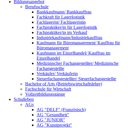
Bildungsangebot
Berufsschule
Bankkaufmann/ Bankkauffrau
Fachkraft für Lagerlogistik
Fachlagerist/ Fachlageristin
Fachpraktiker/in für Lagerlogistik
Fachpraktiker/in im Verkauf
Industriekaufmann/Industriekauffrau
Kaufmann für Büromanagement/ Kauffrau für
Büromanagement
Kaufmann im Einzelhandel/ Kauffrau im
Einzelhandel
Medizinischer Fachangestellter/ Medizinische
Fachangestellte
Verkäufer/ Verkäuferin
Steuerfachangestellter/ Steuerfachangestellte
Bachelor of Arts (Betriebswirtschaftslehre)
Fachschule für Wirtschaft
Vollzeitbildungsgänge
Schulleben
AGs
AG "DELF" (Französisch)
AG "Gesundheit"
AG "JUNIOR"
AG "Kunstprojekt"