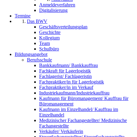
Anmeldeverfahren
Digitalisierung
Termine
Das BWV
Geschäftsverteilungsplan
Geschichte
Kollegium
Team
Schulbüro
Bildungsangebot
Berufsschule
Bankkaufmann/ Bankkauffrau
Fachkraft für Lagerlogistik
Fachlagerist/ Fachlageristin
Fachpraktiker/in für Lagerlogistik
Fachpraktiker/in im Verkauf
Industriekaufmann/Industriekauffrau
Kaufmann für Büromanagement/ Kauffrau für
Büromanagement
Kaufmann im Einzelhandel/ Kauffrau im
Einzelhandel
Medizinischer Fachangestellter/ Medizinische
Fachangestellte
Verkäufer/ Verkäuferin
Steuerfachangestellter/ Steuerfachangestellte