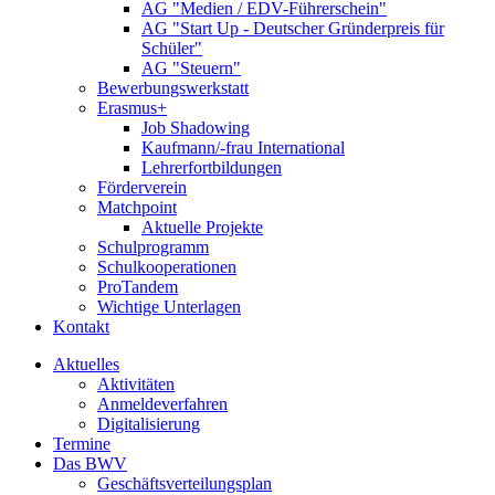
AG "Medien / EDV-Führerschein"
AG "Start Up - Deutscher Gründerpreis für
Schüler"
AG "Steuern"
Bewerbungswerkstatt
Erasmus+
Job Shadowing
Kaufmann/-frau International
Lehrerfortbildungen
Förderverein
Matchpoint
Aktuelle Projekte
Schulprogramm
Schulkooperationen
ProTandem
Wichtige Unterlagen
Kontakt
Aktuelles
Aktivitäten
Anmeldeverfahren
Digitalisierung
Termine
Das BWV
Geschäftsverteilungsplan