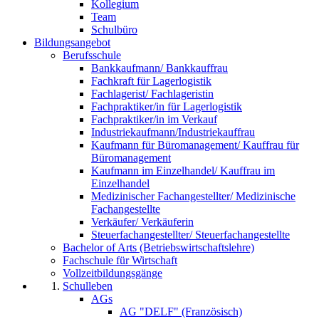
Kollegium
Team
Schulbüro
Bildungsangebot
Berufsschule
Bankkaufmann/ Bankkauffrau
Fachkraft für Lagerlogistik
Fachlagerist/ Fachlageristin
Fachpraktiker/in für Lagerlogistik
Fachpraktiker/in im Verkauf
Industriekaufmann/Industriekauffrau
Kaufmann für Büromanagement/ Kauffrau für
Büromanagement
Kaufmann im Einzelhandel/ Kauffrau im
Einzelhandel
Medizinischer Fachangestellter/ Medizinische
Fachangestellte
Verkäufer/ Verkäuferin
Steuerfachangestellter/ Steuerfachangestellte
Bachelor of Arts (Betriebswirtschaftslehre)
Fachschule für Wirtschaft
Vollzeitbildungsgänge
Schulleben
AGs
AG "DELF" (Französisch)