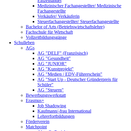
Einzelhandel
Medizinischer Fachangestellter/ Medizinische
Fachangestellte
Verkäufer/ Verkäuferin
Steuerfachangestellter/ Steuerfachangestellte
Bachelor of Arts (Betriebswirtschaftslehre)
Fachschule für Wirtschaft
Vollzeitbildungsgänge
Schulleben
AGs
AG "DELF" (Französisch)
AG "Gesundheit"
AG "JUNIOR"
AG "Kunstprojekt"
AG "Medien / EDV-Führerschein"
AG "Start Up - Deutscher Gründerpreis für
Schüler"
AG "Steuern"
Bewerbungswerkstatt
Erasmus+
Job Shadowing
Kaufmann/-frau International
Lehrerfortbildungen
Förderverein
Matchpoint