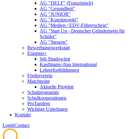
AG "DELF" (Französisch)
AG "Gesundheit"
AG "JUNIOR"
AG "Kunstprojekt"
AG "Medien / EDV-Führerschein"
AG "Start Up - Deutscher Gründerpreis für
Schüler"
AG "Steuern"
Bewerbungswerkstatt
Erasmus+
Job Shadowing
Kaufmann/-frau International
Lehrerfortbildungen
Förderverein
Matchpoint
Aktuelle Projekte
Schulprogramm
Schulkooperationen
ProTandem
Wichtige Unterlagen
Kontakt
Login
Contact