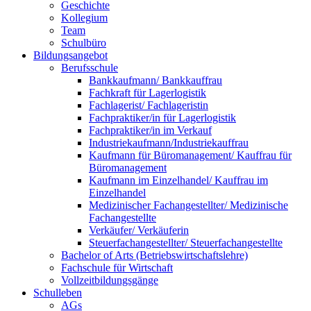
Geschichte
Kollegium
Team
Schulbüro
Bildungsangebot
Berufsschule
Bankkaufmann/ Bankkauffrau
Fachkraft für Lagerlogistik
Fachlagerist/ Fachlageristin
Fachpraktiker/in für Lagerlogistik
Fachpraktiker/in im Verkauf
Industriekaufmann/Industriekauffrau
Kaufmann für Büromanagement/ Kauffrau für
Büromanagement
Kaufmann im Einzelhandel/ Kauffrau im
Einzelhandel
Medizinischer Fachangestellter/ Medizinische
Fachangestellte
Verkäufer/ Verkäuferin
Steuerfachangestellter/ Steuerfachangestellte
Bachelor of Arts (Betriebswirtschaftslehre)
Fachschule für Wirtschaft
Vollzeitbildungsgänge
Schulleben
AGs