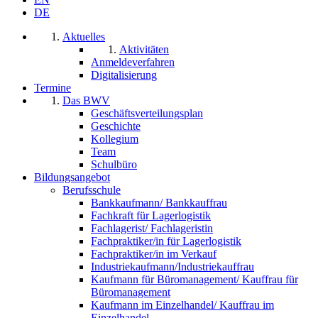
DE
Aktuelles
Aktivitäten
Anmeldeverfahren
Digitalisierung
Termine
Das BWV
Geschäftsverteilungsplan
Geschichte
Kollegium
Team
Schulbüro
Bildungsangebot
Berufsschule
Bankkaufmann/ Bankkauffrau
Fachkraft für Lagerlogistik
Fachlagerist/ Fachlageristin
Fachpraktiker/in für Lagerlogistik
Fachpraktiker/in im Verkauf
Industriekaufmann/Industriekauffrau
Kaufmann für Büromanagement/ Kauffrau für
Büromanagement
Kaufmann im Einzelhandel/ Kauffrau im
Einzelhandel