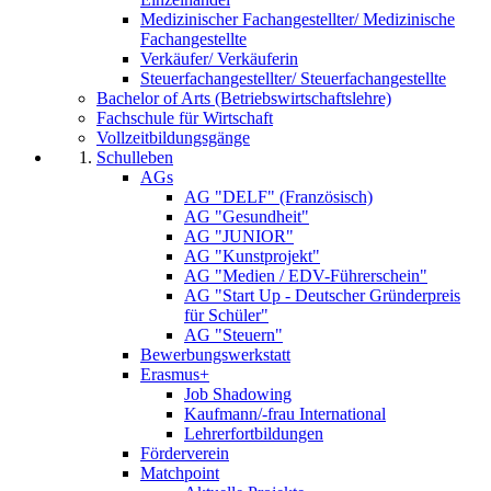
Medizinischer Fachangestellter/ Medizinische
Fachangestellte
Verkäufer/ Verkäuferin
Steuerfachangestellter/ Steuerfachangestellte
Bachelor of Arts (Betriebswirtschaftslehre)
Fachschule für Wirtschaft
Vollzeitbildungsgänge
Schulleben
AGs
AG "DELF" (Französisch)
AG "Gesundheit"
AG "JUNIOR"
AG "Kunstprojekt"
AG "Medien / EDV-Führerschein"
AG "Start Up - Deutscher Gründerpreis
für Schüler"
AG "Steuern"
Bewerbungswerkstatt
Erasmus+
Job Shadowing
Kaufmann/-frau International
Lehrerfortbildungen
Förderverein
Matchpoint