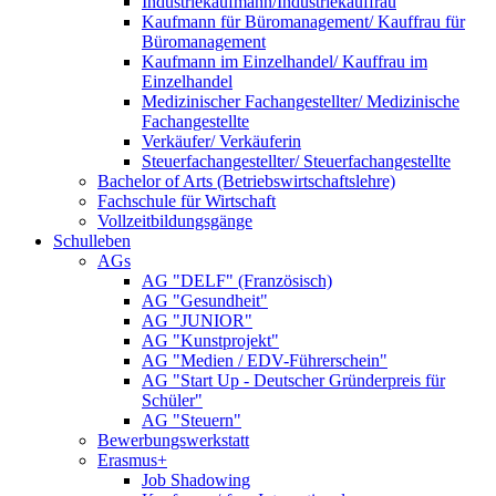
Industriekaufmann/Industriekauffrau
Kaufmann für Büromanagement/ Kauffrau für
Büromanagement
Kaufmann im Einzelhandel/ Kauffrau im
Einzelhandel
Medizinischer Fachangestellter/ Medizinische
Fachangestellte
Verkäufer/ Verkäuferin
Steuerfachangestellter/ Steuerfachangestellte
Bachelor of Arts (Betriebswirtschaftslehre)
Fachschule für Wirtschaft
Vollzeitbildungsgänge
Schulleben
AGs
AG "DELF" (Französisch)
AG "Gesundheit"
AG "JUNIOR"
AG "Kunstprojekt"
AG "Medien / EDV-Führerschein"
AG "Start Up - Deutscher Gründerpreis für
Schüler"
AG "Steuern"
Bewerbungswerkstatt
Erasmus+
Job Shadowing