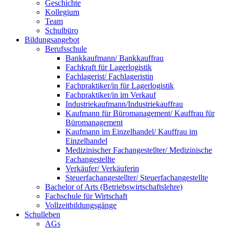
Geschichte
Kollegium
Team
Schulbüro
Bildungsangebot
Berufsschule
Bankkaufmann/ Bankkauffrau
Fachkraft für Lagerlogistik
Fachlagerist/ Fachlageristin
Fachpraktiker/in für Lagerlogistik
Fachpraktiker/in im Verkauf
Industriekaufmann/Industriekauffrau
Kaufmann für Büromanagement/ Kauffrau für
Büromanagement
Kaufmann im Einzelhandel/ Kauffrau im
Einzelhandel
Medizinischer Fachangestellter/ Medizinische
Fachangestellte
Verkäufer/ Verkäuferin
Steuerfachangestellter/ Steuerfachangestellte
Bachelor of Arts (Betriebswirtschaftslehre)
Fachschule für Wirtschaft
Vollzeitbildungsgänge
Schulleben
AGs