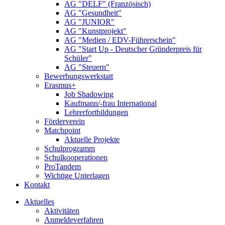
AG "DELF" (Französisch)
AG "Gesundheit"
AG "JUNIOR"
AG "Kunstprojekt"
AG "Medien / EDV-Führerschein"
AG "Start Up - Deutscher Gründerpreis für
Schüler"
AG "Steuern"
Bewerbungswerkstatt
Erasmus+
Job Shadowing
Kaufmann/-frau International
Lehrerfortbildungen
Förderverein
Matchpoint
Aktuelle Projekte
Schulprogramm
Schulkooperationen
ProTandem
Wichtige Unterlagen
Kontakt
Aktuelles
Aktivitäten
Anmeldeverfahren