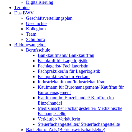
Digitalisierung
Termine
Das BWV
Geschäftsverteilungsplan
Geschichte
Kollegium
Team
Schulbüro
Bildungsangebot
Berufsschule
Bankkaufmann/ Bankkauffrau
Fachkraft für Lagerlogistik
Fachlagerist/ Fachlageristin
Fachpraktiker/in für Lagerlogistik
Fachpraktiker/in im Verkauf
Industriekaufmann/Industriekauffrau
Kaufmann für Büromanagement/ Kauffrau für
Büromanagement
Kaufmann im Einzelhandel/ Kauffrau im
Einzelhandel
Medizinischer Fachangestellter/ Medizinische
Fachangestellte
Verkäufer/ Verkäuferin
Steuerfachangestellter/ Steuerfachangestellte
Bachelor of Arts (Betriebswirtschaftslehre)