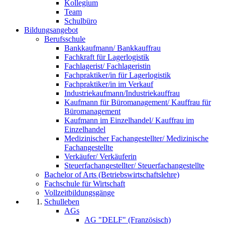
Kollegium
Team
Schulbüro
Bildungsangebot
Berufsschule
Bankkaufmann/ Bankkauffrau
Fachkraft für Lagerlogistik
Fachlagerist/ Fachlageristin
Fachpraktiker/in für Lagerlogistik
Fachpraktiker/in im Verkauf
Industriekaufmann/Industriekauffrau
Kaufmann für Büromanagement/ Kauffrau für
Büromanagement
Kaufmann im Einzelhandel/ Kauffrau im
Einzelhandel
Medizinischer Fachangestellter/ Medizinische
Fachangestellte
Verkäufer/ Verkäuferin
Steuerfachangestellter/ Steuerfachangestellte
Bachelor of Arts (Betriebswirtschaftslehre)
Fachschule für Wirtschaft
Vollzeitbildungsgänge
Schulleben
AGs
AG "DELF" (Französisch)