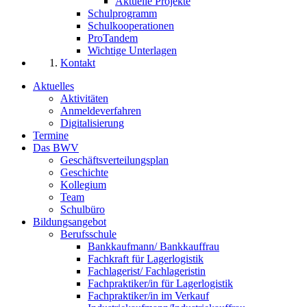
Aktuelle Projekte
Schulprogramm
Schulkooperationen
ProTandem
Wichtige Unterlagen
Kontakt
Aktuelles
Aktivitäten
Anmeldeverfahren
Digitalisierung
Termine
Das BWV
Geschäftsverteilungsplan
Geschichte
Kollegium
Team
Schulbüro
Bildungsangebot
Berufsschule
Bankkaufmann/ Bankkauffrau
Fachkraft für Lagerlogistik
Fachlagerist/ Fachlageristin
Fachpraktiker/in für Lagerlogistik
Fachpraktiker/in im Verkauf