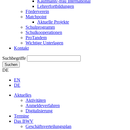
Kaufmann/-frau International
Lehrerfortbildungen
Förderverein
Matchpoint
Aktuelle Projekte
Schulprogramm
Schulkooperationen
ProTandem
Wichtige Unterlagen
Kontakt
Suchbegriffe
Suchen
DE
EN
DE
Aktuelles
Aktivitäten
Anmeldeverfahren
Digitalisierung
Termine
Das BWV
Geschäftsverteilungsplan