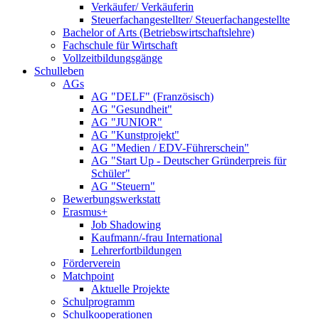
Verkäufer/ Verkäuferin
Steuerfachangestellter/ Steuerfachangestellte
Bachelor of Arts (Betriebswirtschaftslehre)
Fachschule für Wirtschaft
Vollzeitbildungsgänge
Schulleben
AGs
AG "DELF" (Französisch)
AG "Gesundheit"
AG "JUNIOR"
AG "Kunstprojekt"
AG "Medien / EDV-Führerschein"
AG "Start Up - Deutscher Gründerpreis für
Schüler"
AG "Steuern"
Bewerbungswerkstatt
Erasmus+
Job Shadowing
Kaufmann/-frau International
Lehrerfortbildungen
Förderverein
Matchpoint
Aktuelle Projekte
Schulprogramm
Schulkooperationen