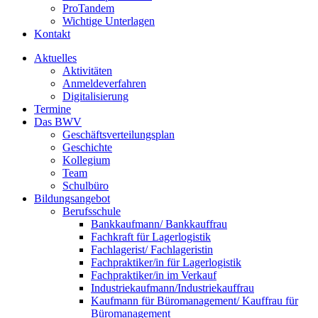
ProTandem
Wichtige Unterlagen
Kontakt
Aktuelles
Aktivitäten
Anmeldeverfahren
Digitalisierung
Termine
Das BWV
Geschäftsverteilungsplan
Geschichte
Kollegium
Team
Schulbüro
Bildungsangebot
Berufsschule
Bankkaufmann/ Bankkauffrau
Fachkraft für Lagerlogistik
Fachlagerist/ Fachlageristin
Fachpraktiker/in für Lagerlogistik
Fachpraktiker/in im Verkauf
Industriekaufmann/Industriekauffrau
Kaufmann für Büromanagement/ Kauffrau für
Büromanagement