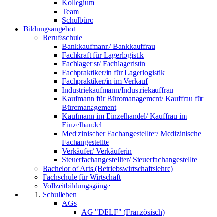
Kollegium
Team
Schulbüro
Bildungsangebot
Berufsschule
Bankkaufmann/ Bankkauffrau
Fachkraft für Lagerlogistik
Fachlagerist/ Fachlageristin
Fachpraktiker/in für Lagerlogistik
Fachpraktiker/in im Verkauf
Industriekaufmann/Industriekauffrau
Kaufmann für Büromanagement/ Kauffrau für
Büromanagement
Kaufmann im Einzelhandel/ Kauffrau im
Einzelhandel
Medizinischer Fachangestellter/ Medizinische
Fachangestellte
Verkäufer/ Verkäuferin
Steuerfachangestellter/ Steuerfachangestellte
Bachelor of Arts (Betriebswirtschaftslehre)
Fachschule für Wirtschaft
Vollzeitbildungsgänge
Schulleben
AGs
AG "DELF" (Französisch)