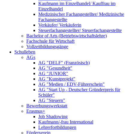
Kaufmann im Einzelhandel/ Kauffrau im
Einzelhandel
Medizinischer Fachangestellter/ Medizinische
Fachangestellte
Verkäufer/ Verkäuferin
Steuerfachangestellter/ Steuerfachangestellte
Bachelor of Arts (Betriebswirtschaftslehre)
Fachschule für Wirtschaft
Vollzeitbildungsgänge
Schulleben
AGs
AG "DELF" (Französisch)
AG "Gesundheit"
AG "JUNIOR"
AG "Kunstprojekt"
AG "Medien / EDV-Führerschein"
AG "Start Up - Deutscher Gründerpreis für
Schüler"
AG "Steuern"
Bewerbungswerkstatt
Erasmus+
Job Shadowing
Kaufmann/-frau International
Lehrerfortbildungen
Förderverein