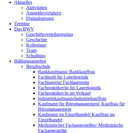
Aktuelles
Aktivitäten
Anmeldeverfahren
Digitalisierung
Termine
Das BWV
Geschäftsverteilungsplan
Geschichte
Kollegium
Team
Schulbüro
Bildungsangebot
Berufsschule
Bankkaufmann/ Bankkauffrau
Fachkraft für Lagerlogistik
Fachlagerist/ Fachlageristin
Fachpraktiker/in für Lagerlogistik
Fachpraktiker/in im Verkauf
Industriekaufmann/Industriekauffrau
Kaufmann für Büromanagement/ Kauffrau für
Büromanagement
Kaufmann im Einzelhandel/ Kauffrau im
Einzelhandel
Medizinischer Fachangestellter/ Medizinische
Fachangestellte