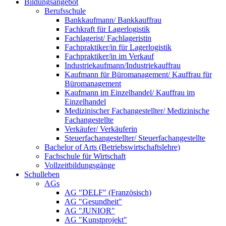
Bildungsangebot
Berufsschule
Bankkaufmann/ Bankkauffrau
Fachkraft für Lagerlogistik
Fachlagerist/ Fachlageristin
Fachpraktiker/in für Lagerlogistik
Fachpraktiker/in im Verkauf
Industriekaufmann/Industriekauffrau
Kaufmann für Büromanagement/ Kauffrau für
Büromanagement
Kaufmann im Einzelhandel/ Kauffrau im
Einzelhandel
Medizinischer Fachangestellter/ Medizinische
Fachangestellte
Verkäufer/ Verkäuferin
Steuerfachangestellter/ Steuerfachangestellte
Bachelor of Arts (Betriebswirtschaftslehre)
Fachschule für Wirtschaft
Vollzeitbildungsgänge
Schulleben
AGs
AG "DELF" (Französisch)
AG "Gesundheit"
AG "JUNIOR"
AG "Kunstprojekt"