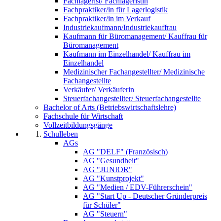
Fachlagerist/ Fachlageristin
Fachpraktiker/in für Lagerlogistik
Fachpraktiker/in im Verkauf
Industriekaufmann/Industriekauffrau
Kaufmann für Büromanagement/ Kauffrau für
Büromanagement
Kaufmann im Einzelhandel/ Kauffrau im
Einzelhandel
Medizinischer Fachangestellter/ Medizinische
Fachangestellte
Verkäufer/ Verkäuferin
Steuerfachangestellter/ Steuerfachangestellte
Bachelor of Arts (Betriebswirtschaftslehre)
Fachschule für Wirtschaft
Vollzeitbildungsgänge
Schulleben
AGs
AG "DELF" (Französisch)
AG "Gesundheit"
AG "JUNIOR"
AG "Kunstprojekt"
AG "Medien / EDV-Führerschein"
AG "Start Up - Deutscher Gründerpreis
für Schüler"
AG "Steuern"