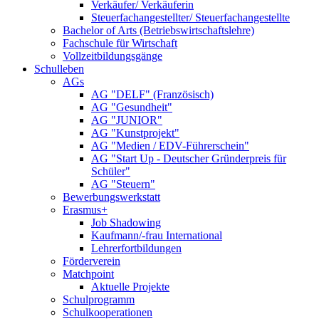
Verkäufer/ Verkäuferin
Steuerfachangestellter/ Steuerfachangestellte
Bachelor of Arts (Betriebswirtschaftslehre)
Fachschule für Wirtschaft
Vollzeitbildungsgänge
Schulleben
AGs
AG "DELF" (Französisch)
AG "Gesundheit"
AG "JUNIOR"
AG "Kunstprojekt"
AG "Medien / EDV-Führerschein"
AG "Start Up - Deutscher Gründerpreis für
Schüler"
AG "Steuern"
Bewerbungswerkstatt
Erasmus+
Job Shadowing
Kaufmann/-frau International
Lehrerfortbildungen
Förderverein
Matchpoint
Aktuelle Projekte
Schulprogramm
Schulkooperationen