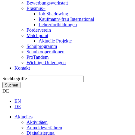
Bewerbungswerkstatt
Erasmus+
Job Shadowing
Kaufmann/-frau International
Lehrerfortbildungen
Förderverein
Matchpoint
Aktuelle Projekte
Schulprogramm
Schulkooperationen
ProTandem
Wichtige Unterlagen
Kontakt
Suchbegriffe
Suchen
DE
EN
DE
Aktuelles
Aktivitäten
Anmeldeverfahren
Digitalisierung