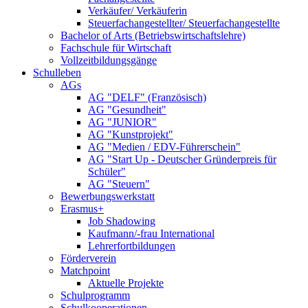
Verkäufer/ Verkäuferin
Steuerfachangestellter/ Steuerfachangestellte
Bachelor of Arts (Betriebswirtschaftslehre)
Fachschule für Wirtschaft
Vollzeitbildungsgänge
Schulleben
AGs
AG "DELF" (Französisch)
AG "Gesundheit"
AG "JUNIOR"
AG "Kunstprojekt"
AG "Medien / EDV-Führerschein"
AG "Start Up - Deutscher Gründerpreis für
Schüler"
AG "Steuern"
Bewerbungswerkstatt
Erasmus+
Job Shadowing
Kaufmann/-frau International
Lehrerfortbildungen
Förderverein
Matchpoint
Aktuelle Projekte
Schulprogramm
Schulkooperationen