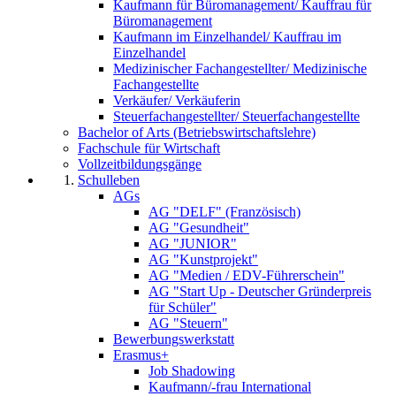
Kaufmann für Büromanagement/ Kauffrau für
Büromanagement
Kaufmann im Einzelhandel/ Kauffrau im
Einzelhandel
Medizinischer Fachangestellter/ Medizinische
Fachangestellte
Verkäufer/ Verkäuferin
Steuerfachangestellter/ Steuerfachangestellte
Bachelor of Arts (Betriebswirtschaftslehre)
Fachschule für Wirtschaft
Vollzeitbildungsgänge
Schulleben
AGs
AG "DELF" (Französisch)
AG "Gesundheit"
AG "JUNIOR"
AG "Kunstprojekt"
AG "Medien / EDV-Führerschein"
AG "Start Up - Deutscher Gründerpreis
für Schüler"
AG "Steuern"
Bewerbungswerkstatt
Erasmus+
Job Shadowing
Kaufmann/-frau International