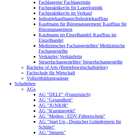
Fachlagerist/ Fachlageristin
Fachpraktiker/in für Lagerlogistik
Fachpraktiker/in im Verkauf
Industriekaufmann/Industriekauffrau
Kaufmann für Büromanagement/ Kauffrau für
Büromanagement
Kaufmann im Einzelhandel/ Kauffrau im
Einzelhandel
Medizinischer Fachangestellter/ Medizinische
Fachangestellte
Verkäufer/ Verkäuferin
Steuerfachangestellter/ Steuerfachangestellte
Bachelor of Arts (Betriebswirtschaftslehre)
Fachschule für Wirtschaft
Vollzeitbildungsgänge
Schulleben
AGs
AG "DELF" (Französisch)
AG "Gesundheit"
AG "JUNIOR"
AG "Kunstprojekt"
AG "Medien / EDV-Führerschein"
AG "Start Up - Deutscher Gründerpreis für
Schüler"
AG "Steuern"