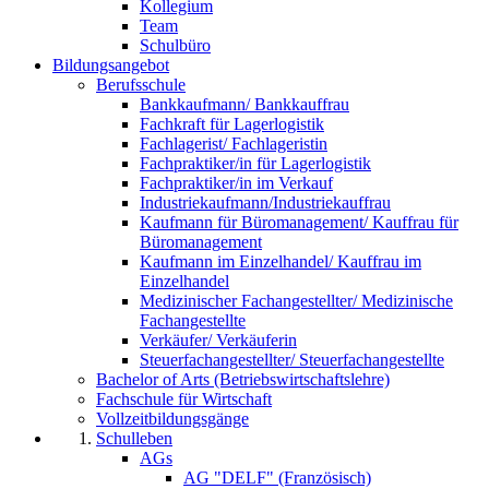
Kollegium
Team
Schulbüro
Bildungsangebot
Berufsschule
Bankkaufmann/ Bankkauffrau
Fachkraft für Lagerlogistik
Fachlagerist/ Fachlageristin
Fachpraktiker/in für Lagerlogistik
Fachpraktiker/in im Verkauf
Industriekaufmann/Industriekauffrau
Kaufmann für Büromanagement/ Kauffrau für
Büromanagement
Kaufmann im Einzelhandel/ Kauffrau im
Einzelhandel
Medizinischer Fachangestellter/ Medizinische
Fachangestellte
Verkäufer/ Verkäuferin
Steuerfachangestellter/ Steuerfachangestellte
Bachelor of Arts (Betriebswirtschaftslehre)
Fachschule für Wirtschaft
Vollzeitbildungsgänge
Schulleben
AGs
AG "DELF" (Französisch)