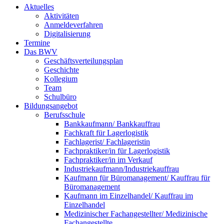
Aktuelles
Aktivitäten
Anmeldeverfahren
Digitalisierung
Termine
Das BWV
Geschäftsverteilungsplan
Geschichte
Kollegium
Team
Schulbüro
Bildungsangebot
Berufsschule
Bankkaufmann/ Bankkauffrau
Fachkraft für Lagerlogistik
Fachlagerist/ Fachlageristin
Fachpraktiker/in für Lagerlogistik
Fachpraktiker/in im Verkauf
Industriekaufmann/Industriekauffrau
Kaufmann für Büromanagement/ Kauffrau für
Büromanagement
Kaufmann im Einzelhandel/ Kauffrau im
Einzelhandel
Medizinischer Fachangestellter/ Medizinische
Fachangestellte