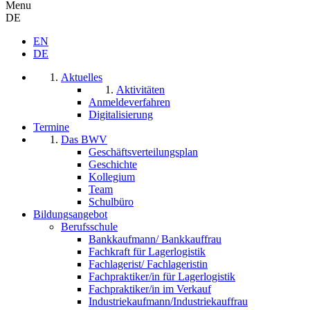
Menu
DE
EN
DE
Aktuelles
Aktivitäten
Anmeldeverfahren
Digitalisierung
Termine
Das BWV
Geschäftsverteilungsplan
Geschichte
Kollegium
Team
Schulbüro
Bildungsangebot
Berufsschule
Bankkaufmann/ Bankkauffrau
Fachkraft für Lagerlogistik
Fachlagerist/ Fachlageristin
Fachpraktiker/in für Lagerlogistik
Fachpraktiker/in im Verkauf
Industriekaufmann/Industriekauffrau