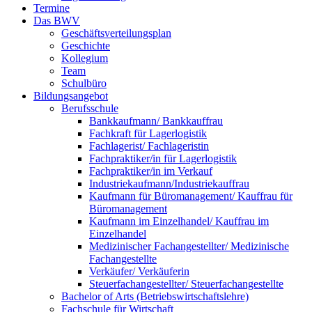
Termine
Das BWV
Geschäftsverteilungsplan
Geschichte
Kollegium
Team
Schulbüro
Bildungsangebot
Berufsschule
Bankkaufmann/ Bankkauffrau
Fachkraft für Lagerlogistik
Fachlagerist/ Fachlageristin
Fachpraktiker/in für Lagerlogistik
Fachpraktiker/in im Verkauf
Industriekaufmann/Industriekauffrau
Kaufmann für Büromanagement/ Kauffrau für
Büromanagement
Kaufmann im Einzelhandel/ Kauffrau im
Einzelhandel
Medizinischer Fachangestellter/ Medizinische
Fachangestellte
Verkäufer/ Verkäuferin
Steuerfachangestellter/ Steuerfachangestellte
Bachelor of Arts (Betriebswirtschaftslehre)
Fachschule für Wirtschaft