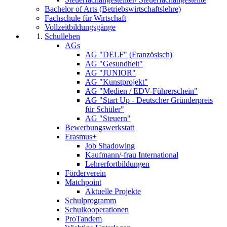
Bachelor of Arts (Betriebswirtschaftslehre)
Fachschule für Wirtschaft
Vollzeitbildungsgänge
Schulleben
AGs
AG "DELF" (Französisch)
AG "Gesundheit"
AG "JUNIOR"
AG "Kunstprojekt"
AG "Medien / EDV-Führerschein"
AG "Start Up - Deutscher Gründerpreis
für Schüler"
AG "Steuern"
Bewerbungswerkstatt
Erasmus+
Job Shadowing
Kaufmann/-frau International
Lehrerfortbildungen
Förderverein
Matchpoint
Aktuelle Projekte
Schulprogramm
Schulkooperationen
ProTandem