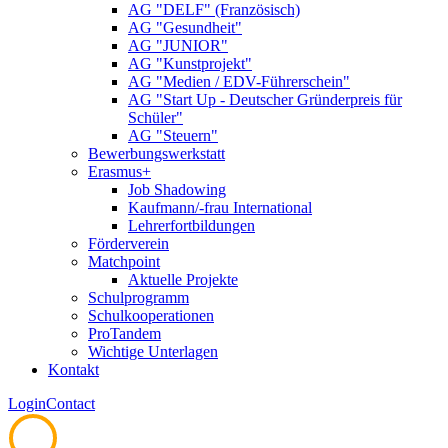
AG "DELF" (Französisch)
AG "Gesundheit"
AG "JUNIOR"
AG "Kunstprojekt"
AG "Medien / EDV-Führerschein"
AG "Start Up - Deutscher Gründerpreis für
Schüler"
AG "Steuern"
Bewerbungswerkstatt
Erasmus+
Job Shadowing
Kaufmann/-frau International
Lehrerfortbildungen
Förderverein
Matchpoint
Aktuelle Projekte
Schulprogramm
Schulkooperationen
ProTandem
Wichtige Unterlagen
Kontakt
Login
Contact