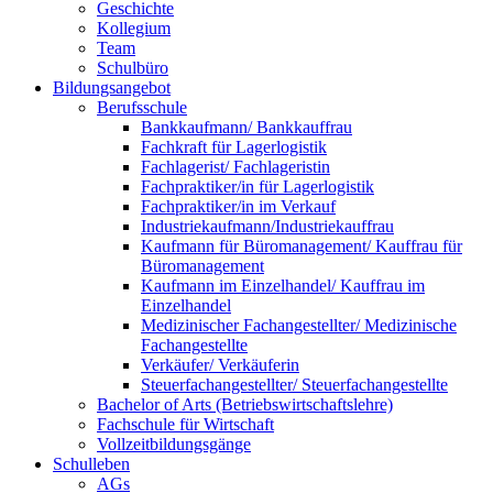
Geschichte
Kollegium
Team
Schulbüro
Bildungsangebot
Berufsschule
Bankkaufmann/ Bankkauffrau
Fachkraft für Lagerlogistik
Fachlagerist/ Fachlageristin
Fachpraktiker/in für Lagerlogistik
Fachpraktiker/in im Verkauf
Industriekaufmann/Industriekauffrau
Kaufmann für Büromanagement/ Kauffrau für
Büromanagement
Kaufmann im Einzelhandel/ Kauffrau im
Einzelhandel
Medizinischer Fachangestellter/ Medizinische
Fachangestellte
Verkäufer/ Verkäuferin
Steuerfachangestellter/ Steuerfachangestellte
Bachelor of Arts (Betriebswirtschaftslehre)
Fachschule für Wirtschaft
Vollzeitbildungsgänge
Schulleben
AGs