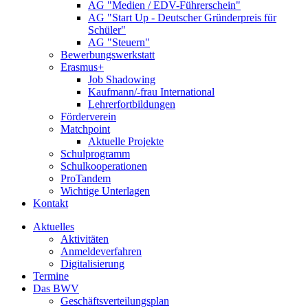
AG "Medien / EDV-Führerschein"
AG "Start Up - Deutscher Gründerpreis für
Schüler"
AG "Steuern"
Bewerbungswerkstatt
Erasmus+
Job Shadowing
Kaufmann/-frau International
Lehrerfortbildungen
Förderverein
Matchpoint
Aktuelle Projekte
Schulprogramm
Schulkooperationen
ProTandem
Wichtige Unterlagen
Kontakt
Aktuelles
Aktivitäten
Anmeldeverfahren
Digitalisierung
Termine
Das BWV
Geschäftsverteilungsplan