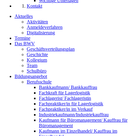
Wichtige Unterlagen
Kontakt
Aktuelles
Aktivitäten
Anmeldeverfahren
Digitalisierung
Termine
Das BWV
Geschäftsverteilungsplan
Geschichte
Kollegium
Team
Schulbüro
Bildungsangebot
Berufsschule
Bankkaufmann/ Bankkauffrau
Fachkraft für Lagerlogistik
Fachlagerist/ Fachlageristin
Fachpraktiker/in für Lagerlogistik
Fachpraktiker/in im Verkauf
Industriekaufmann/Industriekauffrau
Kaufmann für Büromanagement/ Kauffrau für
Büromanagement
Kaufmann im Einzelhandel/ Kauffrau im