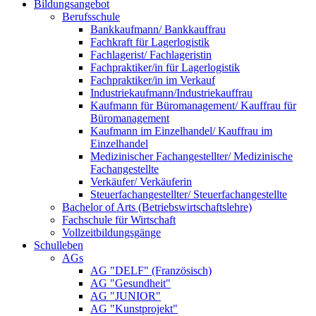
Bildungsangebot
Berufsschule
Bankkaufmann/ Bankkauffrau
Fachkraft für Lagerlogistik
Fachlagerist/ Fachlageristin
Fachpraktiker/in für Lagerlogistik
Fachpraktiker/in im Verkauf
Industriekaufmann/Industriekauffrau
Kaufmann für Büromanagement/ Kauffrau für
Büromanagement
Kaufmann im Einzelhandel/ Kauffrau im
Einzelhandel
Medizinischer Fachangestellter/ Medizinische
Fachangestellte
Verkäufer/ Verkäuferin
Steuerfachangestellter/ Steuerfachangestellte
Bachelor of Arts (Betriebswirtschaftslehre)
Fachschule für Wirtschaft
Vollzeitbildungsgänge
Schulleben
AGs
AG "DELF" (Französisch)
AG "Gesundheit"
AG "JUNIOR"
AG "Kunstprojekt"