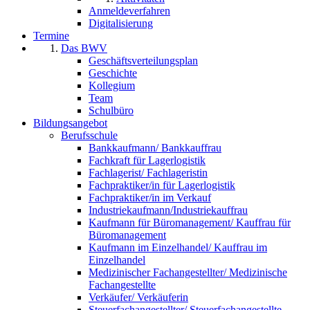
Anmeldeverfahren
Digitalisierung
Termine
Das BWV
Geschäftsverteilungsplan
Geschichte
Kollegium
Team
Schulbüro
Bildungsangebot
Berufsschule
Bankkaufmann/ Bankkauffrau
Fachkraft für Lagerlogistik
Fachlagerist/ Fachlageristin
Fachpraktiker/in für Lagerlogistik
Fachpraktiker/in im Verkauf
Industriekaufmann/Industriekauffrau
Kaufmann für Büromanagement/ Kauffrau für
Büromanagement
Kaufmann im Einzelhandel/ Kauffrau im
Einzelhandel
Medizinischer Fachangestellter/ Medizinische
Fachangestellte
Verkäufer/ Verkäuferin
Steuerfachangestellter/ Steuerfachangestellte