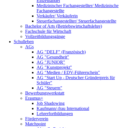
Einzelhandel
Medizinischer Fachangestellter/ Medizinische
Fachangestellte
Verkäufer/ Verkäuferin
Steuerfachangestellter/ Steuerfachangestellte
Bachelor of Arts (Betriebswirtschaftslehre)
Fachschule für Wirtschaft
Vollzeitbildungsgänge
Schulleben
AGs
AG "DELF" (Französisch)
AG "Gesundheit"
AG "JUNIOR"
AG "Kunstprojekt"
AG "Medien / EDV-Führerschein"
AG "Start Up - Deutscher Gründerpreis für
Schüler"
AG "Steuern"
Bewerbungswerkstatt
Erasmus+
Job Shadowing
Kaufmann/-frau International
Lehrerfortbildungen
Förderverein
Matchpoint