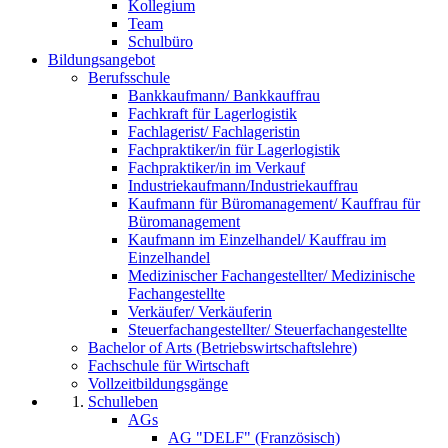
Kollegium
Team
Schulbüro
Bildungsangebot
Berufsschule
Bankkaufmann/ Bankkauffrau
Fachkraft für Lagerlogistik
Fachlagerist/ Fachlageristin
Fachpraktiker/in für Lagerlogistik
Fachpraktiker/in im Verkauf
Industriekaufmann/Industriekauffrau
Kaufmann für Büromanagement/ Kauffrau für
Büromanagement
Kaufmann im Einzelhandel/ Kauffrau im
Einzelhandel
Medizinischer Fachangestellter/ Medizinische
Fachangestellte
Verkäufer/ Verkäuferin
Steuerfachangestellter/ Steuerfachangestellte
Bachelor of Arts (Betriebswirtschaftslehre)
Fachschule für Wirtschaft
Vollzeitbildungsgänge
Schulleben
AGs
AG "DELF" (Französisch)