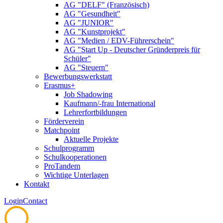
AG "DELF" (Französisch)
AG "Gesundheit"
AG "JUNIOR"
AG "Kunstprojekt"
AG "Medien / EDV-Führerschein"
AG "Start Up - Deutscher Gründerpreis für
Schüler"
AG "Steuern"
Bewerbungswerkstatt
Erasmus+
Job Shadowing
Kaufmann/-frau International
Lehrerfortbildungen
Förderverein
Matchpoint
Aktuelle Projekte
Schulprogramm
Schulkooperationen
ProTandem
Wichtige Unterlagen
Kontakt
Login
Contact