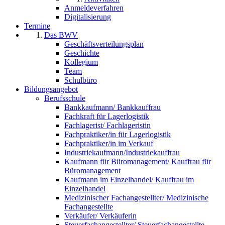
Anmeldeverfahren
Digitalisierung
Termine
Das BWV
Geschäftsverteilungsplan
Geschichte
Kollegium
Team
Schulbüro
Bildungsangebot
Berufsschule
Bankkaufmann/ Bankkauffrau
Fachkraft für Lagerlogistik
Fachlagerist/ Fachlageristin
Fachpraktiker/in für Lagerlogistik
Fachpraktiker/in im Verkauf
Industriekaufmann/Industriekauffrau
Kaufmann für Büromanagement/ Kauffrau für
Büromanagement
Kaufmann im Einzelhandel/ Kauffrau im
Einzelhandel
Medizinischer Fachangestellter/ Medizinische
Fachangestellte
Verkäufer/ Verkäuferin
Steuerfachangestellter/ Steuerfachangestellte