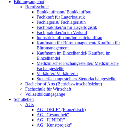
Bildungsangebot
Berufsschule
Bankkaufmann/ Bankkauffrau
Fachkraft für Lagerlogistik
Fachlagerist/ Fachlageristin
Fachpraktiker/in für Lagerlogistik
Fachpraktiker/in im Verkauf
Industriekaufmann/Industriekauffrau
Kaufmann für Büromanagement/ Kauffrau für
Büromanagement
Kaufmann im Einzelhandel/ Kauffrau im
Einzelhandel
Medizinischer Fachangestellter/ Medizinische
Fachangestellte
Verkäufer/ Verkäuferin
Steuerfachangestellter/ Steuerfachangestellte
Bachelor of Arts (Betriebswirtschaftslehre)
Fachschule für Wirtschaft
Vollzeitbildungsgänge
Schulleben
AGs
AG "DELF" (Französisch)
AG "Gesundheit"
AG "JUNIOR"
AG "Kunstprojekt"