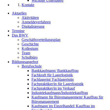
Wichtige Unterlagen
Kontakt
Aktuelles
Aktivitäten
Anmeldeverfahren
Digitalisierung
Termine
Das BWV
Geschäftsverteilungsplan
Geschichte
Kollegium
Team
Schulbüro
Bildungsangebot
Berufsschule
Bankkaufmann/ Bankkauffrau
Fachkraft für Lagerlogistik
Fachlagerist/ Fachlageristin
Fachpraktiker/in für Lagerlogistik
Fachpraktiker/in im Verkauf
Industriekaufmann/Industriekauffrau
Kaufmann für Büromanagement/ Kauffrau für
Büromanagement
Kaufmann im Einzelhandel/ Kauffrau im