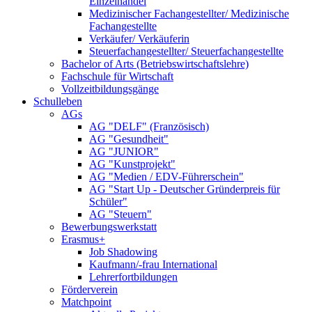
Einzelhandel
Medizinischer Fachangestellter/ Medizinische
Fachangestellte
Verkäufer/ Verkäuferin
Steuerfachangestellter/ Steuerfachangestellte
Bachelor of Arts (Betriebswirtschaftslehre)
Fachschule für Wirtschaft
Vollzeitbildungsgänge
Schulleben
AGs
AG "DELF" (Französisch)
AG "Gesundheit"
AG "JUNIOR"
AG "Kunstprojekt"
AG "Medien / EDV-Führerschein"
AG "Start Up - Deutscher Gründerpreis für
Schüler"
AG "Steuern"
Bewerbungswerkstatt
Erasmus+
Job Shadowing
Kaufmann/-frau International
Lehrerfortbildungen
Förderverein
Matchpoint