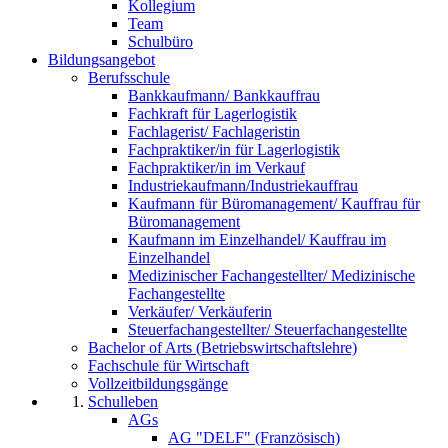
Kollegium
Team
Schulbüro
Bildungsangebot
Berufsschule
Bankkaufmann/ Bankkauffrau
Fachkraft für Lagerlogistik
Fachlagerist/ Fachlageristin
Fachpraktiker/in für Lagerlogistik
Fachpraktiker/in im Verkauf
Industriekaufmann/Industriekauffrau
Kaufmann für Büromanagement/ Kauffrau für
Büromanagement
Kaufmann im Einzelhandel/ Kauffrau im
Einzelhandel
Medizinischer Fachangestellter/ Medizinische
Fachangestellte
Verkäufer/ Verkäuferin
Steuerfachangestellter/ Steuerfachangestellte
Bachelor of Arts (Betriebswirtschaftslehre)
Fachschule für Wirtschaft
Vollzeitbildungsgänge
Schulleben
AGs
AG "DELF" (Französisch)