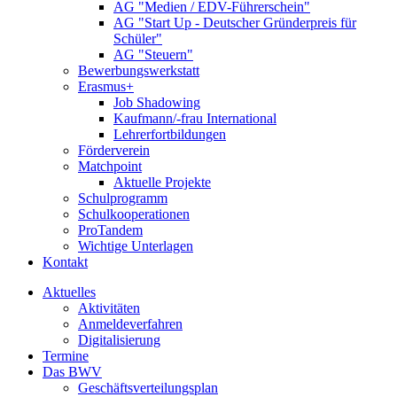
AG "Medien / EDV-Führerschein"
AG "Start Up - Deutscher Gründerpreis für
Schüler"
AG "Steuern"
Bewerbungswerkstatt
Erasmus+
Job Shadowing
Kaufmann/-frau International
Lehrerfortbildungen
Förderverein
Matchpoint
Aktuelle Projekte
Schulprogramm
Schulkooperationen
ProTandem
Wichtige Unterlagen
Kontakt
Aktuelles
Aktivitäten
Anmeldeverfahren
Digitalisierung
Termine
Das BWV
Geschäftsverteilungsplan