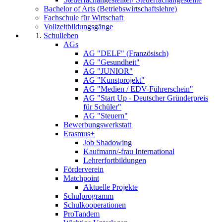
Bachelor of Arts (Betriebswirtschaftslehre)
Fachschule für Wirtschaft
Vollzeitbildungsgänge
Schulleben
AGs
AG "DELF" (Französisch)
AG "Gesundheit"
AG "JUNIOR"
AG "Kunstprojekt"
AG "Medien / EDV-Führerschein"
AG "Start Up - Deutscher Gründerpreis
für Schüler"
AG "Steuern"
Bewerbungswerkstatt
Erasmus+
Job Shadowing
Kaufmann/-frau International
Lehrerfortbildungen
Förderverein
Matchpoint
Aktuelle Projekte
Schulprogramm
Schulkooperationen
ProTandem