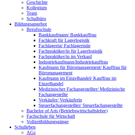
Geschichte
Kollegium
Team
Schulbüro
Bildungsangebot
Berufsschule
Bankkaufmann/ Bankkauffrau
Fachkraft für Lagerlogistik
Fachlagerist/ Fachlageristin
Fachpraktiker/in für Lagerlogistik
Fachpraktiker/in im Verkauf
Industriekaufmann/Industriekauffrau
Kaufmann für Büromanagement/ Kauffrau für
Büromanagement
Kaufmann im Einzelhandel/ Kauffrau im
Einzelhandel
Medizinischer Fachangestellter/ Medizinische
Fachangestellte
Verkäufer/ Verkäuferin
Steuerfachangestellter/ Steuerfachangestellte
Bachelor of Arts (Betriebswirtschaftslehre)
Fachschule für Wirtschaft
Vollzeitbildungsgänge
Schulleben
AGs