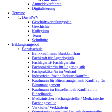
Anmeldeverfahren
Digitalisierung
Termine
Das BWV
Geschäftsverteilungsplan
Geschichte
Kollegium
Team
Schulbüro
Bildungsangebot
Berufsschule
Bankkaufmann/ Bankkauffrau
Fachkraft für Lagerlogistik
Fachlagerist/ Fachlageristin
Fachpraktiker/in für Lagerlogistik
Fachpraktiker/in im Verkauf
Industriekaufmann/Industriekauffrau
Kaufmann für Büromanagement/ Kauffrau für
Büromanagement
Kaufmann im Einzelhandel/ Kauffrau im
Einzelhandel
Medizinischer Fachangestellter/ Medizinische
Fachangestellte
Verkäufer/ Verkäuferin
Steuerfachangestellter/ Steuerfachangestellte