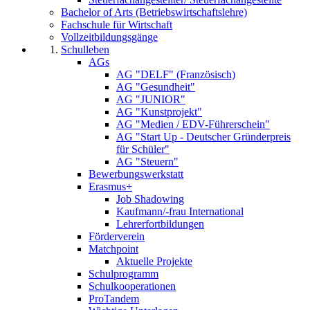
Bachelor of Arts (Betriebswirtschaftslehre)
Fachschule für Wirtschaft
Vollzeitbildungsgänge
Schulleben
AGs
AG "DELF" (Französisch)
AG "Gesundheit"
AG "JUNIOR"
AG "Kunstprojekt"
AG "Medien / EDV-Führerschein"
AG "Start Up - Deutscher Gründerpreis
für Schüler"
AG "Steuern"
Bewerbungswerkstatt
Erasmus+
Job Shadowing
Kaufmann/-frau International
Lehrerfortbildungen
Förderverein
Matchpoint
Aktuelle Projekte
Schulprogramm
Schulkooperationen
ProTandem