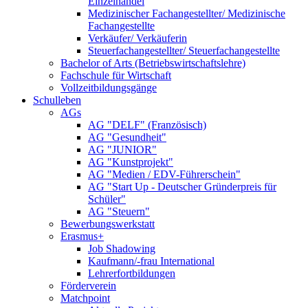
Einzelhandel
Medizinischer Fachangestellter/ Medizinische
Fachangestellte
Verkäufer/ Verkäuferin
Steuerfachangestellter/ Steuerfachangestellte
Bachelor of Arts (Betriebswirtschaftslehre)
Fachschule für Wirtschaft
Vollzeitbildungsgänge
Schulleben
AGs
AG "DELF" (Französisch)
AG "Gesundheit"
AG "JUNIOR"
AG "Kunstprojekt"
AG "Medien / EDV-Führerschein"
AG "Start Up - Deutscher Gründerpreis für
Schüler"
AG "Steuern"
Bewerbungswerkstatt
Erasmus+
Job Shadowing
Kaufmann/-frau International
Lehrerfortbildungen
Förderverein
Matchpoint