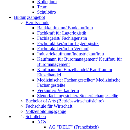
Kollegium
Team
Schulbüro
Bildungsangebot
Berufsschule
Bankkaufmann/ Bankkauffrau
Fachkraft für Lagerlogistik
Fachlagerist/ Fachlageristin
Fachpraktiker/in für Lagerlogistik
Fachpraktiker/in im Verkauf
Industriekaufmann/Industriekauffrau
Kaufmann für Büromanagement/ Kauffrau für
Büromanagement
Kaufmann im Einzelhandel/ Kauffrau im
Einzelhandel
Medizinischer Fachangestellter/ Medizinische
Fachangestellte
Verkäufer/ Verkäuferin
Steuerfachangestellter/ Steuerfachangestellte
Bachelor of Arts (Betriebswirtschaftslehre)
Fachschule für Wirtschaft
Vollzeitbildungsgänge
Schulleben
AGs
AG "DELF" (Französisch)