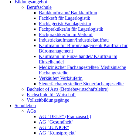
Bildungsangebot
Berufsschule
Bankkaufmann/ Bankkauffrau
Fachkraft für Lagerlogistik
Fachlagerist/ Fachlageristin
Fachpraktiker/in für Lagerlogistik
Fachpraktiker/in im Verkauf
Industriekaufmann/Industriekauffrau
Kaufmann für Büromanagement/ Kauffrau für
Büromanagement
Kaufmann im Einzelhandel/ Kauffrau im
Einzelhandel
Medizinischer Fachangestellter/ Medizinische
Fachangestellte
Verkäufer/ Verkäuferin
Steuerfachangestellter/ Steuerfachangestellte
Bachelor of Arts (Betriebswirtschaftslehre)
Fachschule für Wirtschaft
Vollzeitbildungsgänge
Schulleben
AGs
AG "DELF" (Französisch)
AG "Gesundheit"
AG "JUNIOR"
AG "Kunstprojekt"