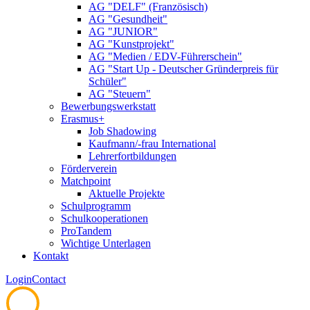
AG "DELF" (Französisch)
AG "Gesundheit"
AG "JUNIOR"
AG "Kunstprojekt"
AG "Medien / EDV-Führerschein"
AG "Start Up - Deutscher Gründerpreis für
Schüler"
AG "Steuern"
Bewerbungswerkstatt
Erasmus+
Job Shadowing
Kaufmann/-frau International
Lehrerfortbildungen
Förderverein
Matchpoint
Aktuelle Projekte
Schulprogramm
Schulkooperationen
ProTandem
Wichtige Unterlagen
Kontakt
Login
Contact