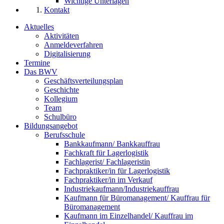
Wichtige Unterlagen
Kontakt
Aktuelles
Aktivitäten
Anmeldeverfahren
Digitalisierung
Termine
Das BWV
Geschäftsverteilungsplan
Geschichte
Kollegium
Team
Schulbüro
Bildungsangebot
Berufsschule
Bankkaufmann/ Bankkauffrau
Fachkraft für Lagerlogistik
Fachlagerist/ Fachlageristin
Fachpraktiker/in für Lagerlogistik
Fachpraktiker/in im Verkauf
Industriekaufmann/Industriekauffrau
Kaufmann für Büromanagement/ Kauffrau für
Büromanagement
Kaufmann im Einzelhandel/ Kauffrau im