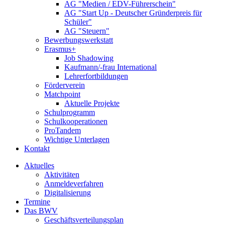
AG "Medien / EDV-Führerschein"
AG "Start Up - Deutscher Gründerpreis für
Schüler"
AG "Steuern"
Bewerbungswerkstatt
Erasmus+
Job Shadowing
Kaufmann/-frau International
Lehrerfortbildungen
Förderverein
Matchpoint
Aktuelle Projekte
Schulprogramm
Schulkooperationen
ProTandem
Wichtige Unterlagen
Kontakt
Aktuelles
Aktivitäten
Anmeldeverfahren
Digitalisierung
Termine
Das BWV
Geschäftsverteilungsplan