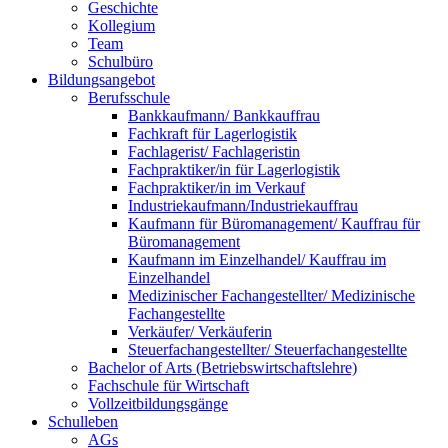
Geschichte
Kollegium
Team
Schulbüro
Bildungsangebot
Berufsschule
Bankkaufmann/ Bankkauffrau
Fachkraft für Lagerlogistik
Fachlagerist/ Fachlageristin
Fachpraktiker/in für Lagerlogistik
Fachpraktiker/in im Verkauf
Industriekaufmann/Industriekauffrau
Kaufmann für Büromanagement/ Kauffrau für
Büromanagement
Kaufmann im Einzelhandel/ Kauffrau im
Einzelhandel
Medizinischer Fachangestellter/ Medizinische
Fachangestellte
Verkäufer/ Verkäuferin
Steuerfachangestellter/ Steuerfachangestellte
Bachelor of Arts (Betriebswirtschaftslehre)
Fachschule für Wirtschaft
Vollzeitbildungsgänge
Schulleben
AGs