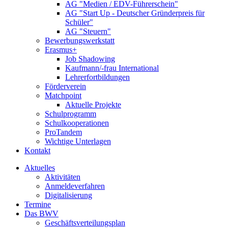
AG "Medien / EDV-Führerschein"
AG "Start Up - Deutscher Gründerpreis für
Schüler"
AG "Steuern"
Bewerbungswerkstatt
Erasmus+
Job Shadowing
Kaufmann/-frau International
Lehrerfortbildungen
Förderverein
Matchpoint
Aktuelle Projekte
Schulprogramm
Schulkooperationen
ProTandem
Wichtige Unterlagen
Kontakt
Aktuelles
Aktivitäten
Anmeldeverfahren
Digitalisierung
Termine
Das BWV
Geschäftsverteilungsplan