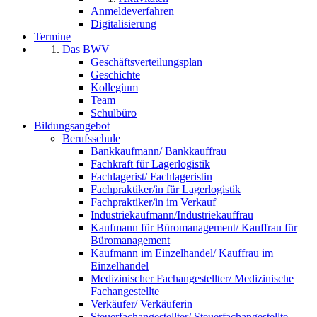
Anmeldeverfahren
Digitalisierung
Termine
Das BWV
Geschäftsverteilungsplan
Geschichte
Kollegium
Team
Schulbüro
Bildungsangebot
Berufsschule
Bankkaufmann/ Bankkauffrau
Fachkraft für Lagerlogistik
Fachlagerist/ Fachlageristin
Fachpraktiker/in für Lagerlogistik
Fachpraktiker/in im Verkauf
Industriekaufmann/Industriekauffrau
Kaufmann für Büromanagement/ Kauffrau für
Büromanagement
Kaufmann im Einzelhandel/ Kauffrau im
Einzelhandel
Medizinischer Fachangestellter/ Medizinische
Fachangestellte
Verkäufer/ Verkäuferin
Steuerfachangestellter/ Steuerfachangestellte