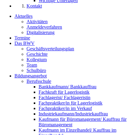
Wichtige Unterlagen
Kontakt
Aktuelles
Aktivitäten
Anmeldeverfahren
Digitalisierung
Termine
Das BWV
Geschäftsverteilungsplan
Geschichte
Kollegium
Team
Schulbüro
Bildungsangebot
Berufsschule
Bankkaufmann/ Bankkauffrau
Fachkraft für Lagerlogistik
Fachlagerist/ Fachlageristin
Fachpraktiker/in für Lagerlogistik
Fachpraktiker/in im Verkauf
Industriekaufmann/Industriekauffrau
Kaufmann für Büromanagement/ Kauffrau für
Büromanagement
Kaufmann im Einzelhandel/ Kauffrau im