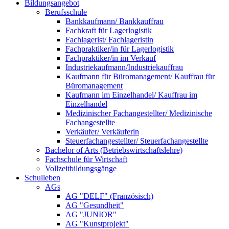
Bildungsangebot
Berufsschule
Bankkaufmann/ Bankkauffrau
Fachkraft für Lagerlogistik
Fachlagerist/ Fachlageristin
Fachpraktiker/in für Lagerlogistik
Fachpraktiker/in im Verkauf
Industriekaufmann/Industriekauffrau
Kaufmann für Büromanagement/ Kauffrau für
Büromanagement
Kaufmann im Einzelhandel/ Kauffrau im
Einzelhandel
Medizinischer Fachangestellter/ Medizinische
Fachangestellte
Verkäufer/ Verkäuferin
Steuerfachangestellter/ Steuerfachangestellte
Bachelor of Arts (Betriebswirtschaftslehre)
Fachschule für Wirtschaft
Vollzeitbildungsgänge
Schulleben
AGs
AG "DELF" (Französisch)
AG "Gesundheit"
AG "JUNIOR"
AG "Kunstprojekt"