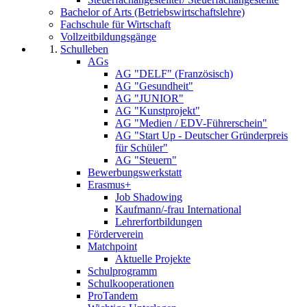
Bachelor of Arts (Betriebswirtschaftslehre)
Fachschule für Wirtschaft
Vollzeitbildungsgänge
Schulleben
AGs
AG "DELF" (Französisch)
AG "Gesundheit"
AG "JUNIOR"
AG "Kunstprojekt"
AG "Medien / EDV-Führerschein"
AG "Start Up - Deutscher Gründerpreis
für Schüler"
AG "Steuern"
Bewerbungswerkstatt
Erasmus+
Job Shadowing
Kaufmann/-frau International
Lehrerfortbildungen
Förderverein
Matchpoint
Aktuelle Projekte
Schulprogramm
Schulkooperationen
ProTandem