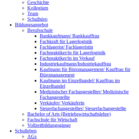
Geschichte
Kollegium
Team
Schulbüro
Bildungsangebot
Berufsschule
Bankkaufmann/ Bankkauffrau
Fachkraft für Lagerlogistik
Fachlagerist/ Fachlageristin
Fachpraktiker/in für Lagerlogistik
Fachpraktiker/in im Verkauf
Industriekaufmann/Industriekauffrau
Kaufmann für Büromanagement/ Kauffrau für
Büromanagement
Kaufmann im Einzelhandel/ Kauffrau im
Einzelhandel
Medizinischer Fachangestellter/ Medizinische
Fachangestellte
Verkäufer/ Verkäuferin
Steuerfachangestellter/ Steuerfachangestellte
Bachelor of Arts (Betriebswirtschaftslehre)
Fachschule für Wirtschaft
Vollzeitbildungsgänge
Schulleben
AGs