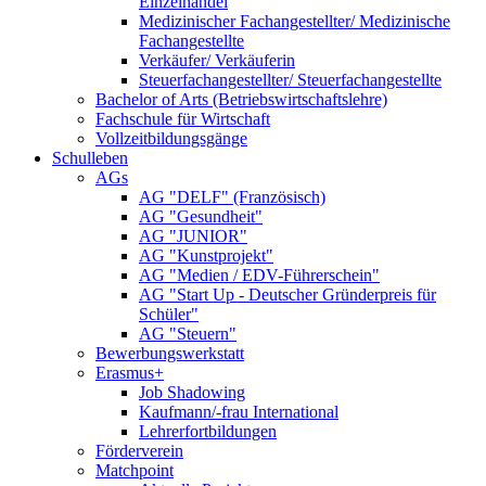
Einzelhandel
Medizinischer Fachangestellter/ Medizinische
Fachangestellte
Verkäufer/ Verkäuferin
Steuerfachangestellter/ Steuerfachangestellte
Bachelor of Arts (Betriebswirtschaftslehre)
Fachschule für Wirtschaft
Vollzeitbildungsgänge
Schulleben
AGs
AG "DELF" (Französisch)
AG "Gesundheit"
AG "JUNIOR"
AG "Kunstprojekt"
AG "Medien / EDV-Führerschein"
AG "Start Up - Deutscher Gründerpreis für
Schüler"
AG "Steuern"
Bewerbungswerkstatt
Erasmus+
Job Shadowing
Kaufmann/-frau International
Lehrerfortbildungen
Förderverein
Matchpoint