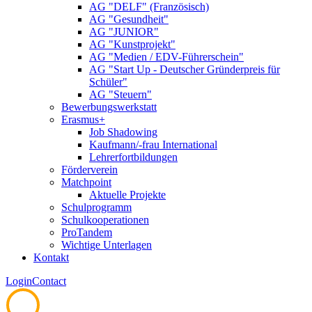
AG "DELF" (Französisch)
AG "Gesundheit"
AG "JUNIOR"
AG "Kunstprojekt"
AG "Medien / EDV-Führerschein"
AG "Start Up - Deutscher Gründerpreis für
Schüler"
AG "Steuern"
Bewerbungswerkstatt
Erasmus+
Job Shadowing
Kaufmann/-frau International
Lehrerfortbildungen
Förderverein
Matchpoint
Aktuelle Projekte
Schulprogramm
Schulkooperationen
ProTandem
Wichtige Unterlagen
Kontakt
Login
Contact