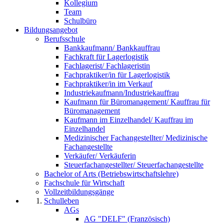
Kollegium
Team
Schulbüro
Bildungsangebot
Berufsschule
Bankkaufmann/ Bankkauffrau
Fachkraft für Lagerlogistik
Fachlagerist/ Fachlageristin
Fachpraktiker/in für Lagerlogistik
Fachpraktiker/in im Verkauf
Industriekaufmann/Industriekauffrau
Kaufmann für Büromanagement/ Kauffrau für
Büromanagement
Kaufmann im Einzelhandel/ Kauffrau im
Einzelhandel
Medizinischer Fachangestellter/ Medizinische
Fachangestellte
Verkäufer/ Verkäuferin
Steuerfachangestellter/ Steuerfachangestellte
Bachelor of Arts (Betriebswirtschaftslehre)
Fachschule für Wirtschaft
Vollzeitbildungsgänge
Schulleben
AGs
AG "DELF" (Französisch)