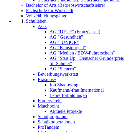
Bachelor of Arts (Betriebswirtschaftslehre)
Fachschule für Wirtschaft
Vollzeitbildungsgänge
Schulleben
AGs
AG "DELF" (Französisch)
AG "Gesundheit"
AG "JUNIOR"
AG "Kunstprojekt"
AG "Medien / EDV-Führerschein"
AG "Start Up - Deutscher Gründerpreis
für Schüler"
AG "Steuern"
Bewerbungswerkstatt
Erasmus+
Job Shadowing
Kaufmann/-frau International
Lehrerfortbildungen
Förderverein
Matchpoint
Aktuelle Projekte
Schulprogramm
Schulkooperationen
ProTandem