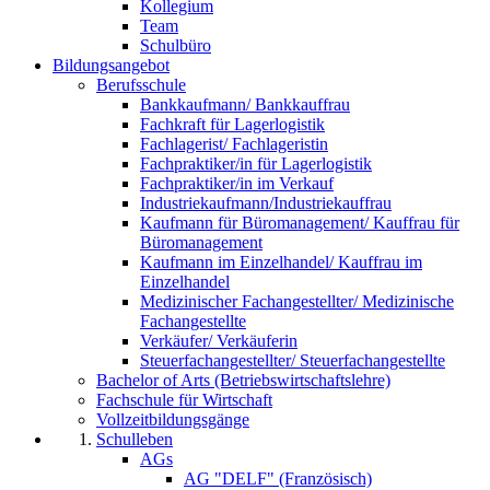
Kollegium
Team
Schulbüro
Bildungsangebot
Berufsschule
Bankkaufmann/ Bankkauffrau
Fachkraft für Lagerlogistik
Fachlagerist/ Fachlageristin
Fachpraktiker/in für Lagerlogistik
Fachpraktiker/in im Verkauf
Industriekaufmann/Industriekauffrau
Kaufmann für Büromanagement/ Kauffrau für
Büromanagement
Kaufmann im Einzelhandel/ Kauffrau im
Einzelhandel
Medizinischer Fachangestellter/ Medizinische
Fachangestellte
Verkäufer/ Verkäuferin
Steuerfachangestellter/ Steuerfachangestellte
Bachelor of Arts (Betriebswirtschaftslehre)
Fachschule für Wirtschaft
Vollzeitbildungsgänge
Schulleben
AGs
AG "DELF" (Französisch)