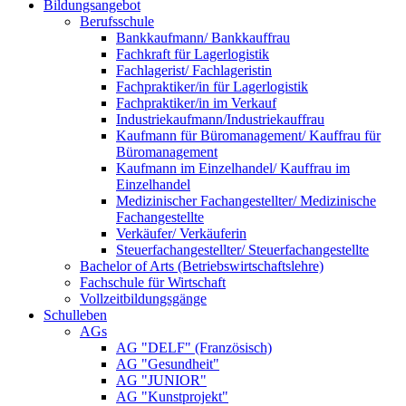
Bildungsangebot
Berufsschule
Bankkaufmann/ Bankkauffrau
Fachkraft für Lagerlogistik
Fachlagerist/ Fachlageristin
Fachpraktiker/in für Lagerlogistik
Fachpraktiker/in im Verkauf
Industriekaufmann/Industriekauffrau
Kaufmann für Büromanagement/ Kauffrau für
Büromanagement
Kaufmann im Einzelhandel/ Kauffrau im
Einzelhandel
Medizinischer Fachangestellter/ Medizinische
Fachangestellte
Verkäufer/ Verkäuferin
Steuerfachangestellter/ Steuerfachangestellte
Bachelor of Arts (Betriebswirtschaftslehre)
Fachschule für Wirtschaft
Vollzeitbildungsgänge
Schulleben
AGs
AG "DELF" (Französisch)
AG "Gesundheit"
AG "JUNIOR"
AG "Kunstprojekt"