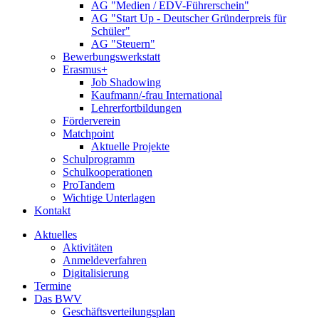
AG "Medien / EDV-Führerschein"
AG "Start Up - Deutscher Gründerpreis für
Schüler"
AG "Steuern"
Bewerbungswerkstatt
Erasmus+
Job Shadowing
Kaufmann/-frau International
Lehrerfortbildungen
Förderverein
Matchpoint
Aktuelle Projekte
Schulprogramm
Schulkooperationen
ProTandem
Wichtige Unterlagen
Kontakt
Aktuelles
Aktivitäten
Anmeldeverfahren
Digitalisierung
Termine
Das BWV
Geschäftsverteilungsplan