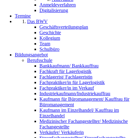
Anmeldeverfahren
Digitalisierung
Termine
Das BWV
Geschäftsverteilungsplan
Geschichte
Kollegium
Team
Schulbüro
Bildungsangebot
Berufsschule
Bankkaufmann/ Bankkauffrau
Fachkraft für Lagerlogistik
Fachlagerist/ Fachlageristin
Fachpraktiker/in für Lagerlogistik
Fachpraktiker/in im Verkauf
Industriekaufmann/Industriekauffrau
Kaufmann für Büromanagement/ Kauffrau für
Büromanagement
Kaufmann im Einzelhandel/ Kauffrau im
Einzelhandel
Medizinischer Fachangestellter/ Medizinische
Fachangestellte
Verkäufer/ Verkäuferin
Steuerfachangestellter/ Steuerfachangestellte