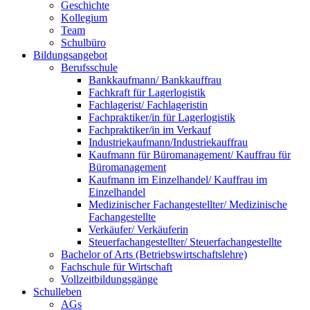
Geschichte
Kollegium
Team
Schulbüro
Bildungsangebot
Berufsschule
Bankkaufmann/ Bankkauffrau
Fachkraft für Lagerlogistik
Fachlagerist/ Fachlageristin
Fachpraktiker/in für Lagerlogistik
Fachpraktiker/in im Verkauf
Industriekaufmann/Industriekauffrau
Kaufmann für Büromanagement/ Kauffrau für
Büromanagement
Kaufmann im Einzelhandel/ Kauffrau im
Einzelhandel
Medizinischer Fachangestellter/ Medizinische
Fachangestellte
Verkäufer/ Verkäuferin
Steuerfachangestellter/ Steuerfachangestellte
Bachelor of Arts (Betriebswirtschaftslehre)
Fachschule für Wirtschaft
Vollzeitbildungsgänge
Schulleben
AGs