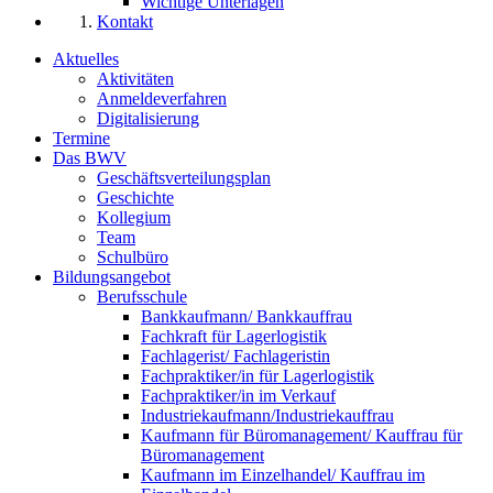
Wichtige Unterlagen
Kontakt
Aktuelles
Aktivitäten
Anmeldeverfahren
Digitalisierung
Termine
Das BWV
Geschäftsverteilungsplan
Geschichte
Kollegium
Team
Schulbüro
Bildungsangebot
Berufsschule
Bankkaufmann/ Bankkauffrau
Fachkraft für Lagerlogistik
Fachlagerist/ Fachlageristin
Fachpraktiker/in für Lagerlogistik
Fachpraktiker/in im Verkauf
Industriekaufmann/Industriekauffrau
Kaufmann für Büromanagement/ Kauffrau für
Büromanagement
Kaufmann im Einzelhandel/ Kauffrau im