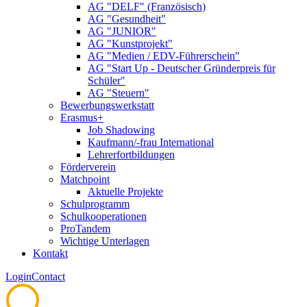
AG "DELF" (Französisch)
AG "Gesundheit"
AG "JUNIOR"
AG "Kunstprojekt"
AG "Medien / EDV-Führerschein"
AG "Start Up - Deutscher Gründerpreis für
Schüler"
AG "Steuern"
Bewerbungswerkstatt
Erasmus+
Job Shadowing
Kaufmann/-frau International
Lehrerfortbildungen
Förderverein
Matchpoint
Aktuelle Projekte
Schulprogramm
Schulkooperationen
ProTandem
Wichtige Unterlagen
Kontakt
Login
Contact