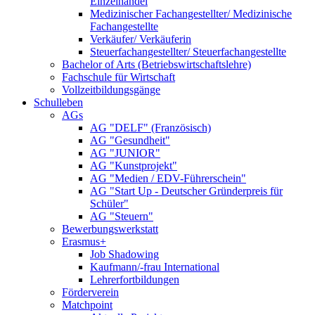
Einzelhandel
Medizinischer Fachangestellter/ Medizinische
Fachangestellte
Verkäufer/ Verkäuferin
Steuerfachangestellter/ Steuerfachangestellte
Bachelor of Arts (Betriebswirtschaftslehre)
Fachschule für Wirtschaft
Vollzeitbildungsgänge
Schulleben
AGs
AG "DELF" (Französisch)
AG "Gesundheit"
AG "JUNIOR"
AG "Kunstprojekt"
AG "Medien / EDV-Führerschein"
AG "Start Up - Deutscher Gründerpreis für
Schüler"
AG "Steuern"
Bewerbungswerkstatt
Erasmus+
Job Shadowing
Kaufmann/-frau International
Lehrerfortbildungen
Förderverein
Matchpoint