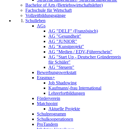
Bachelor of Arts (Betriebswirtschaftslehre)
Fachschule für Wirtschaft
Vollzeitbildungsgänge
Schulleben
AGs
AG "DELF" (Französisch)
AG "Gesundheit"
AG "JUNIOR"
AG "Kunstprojekt"
AG "Medien / EDV-Führerschein"
AG "Start Up - Deutscher Gründerpreis
für Schüler"
AG "Steuern"
Bewerbungswerkstatt
Erasmus+
Job Shadowing
Kaufmann/-frau International
Lehrerfortbildungen
Förderverein
Matchpoint
Aktuelle Projekte
Schulprogramm
Schulkooperationen
ProTandem