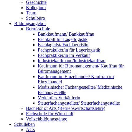
Geschichte
Kollegium
Team
Schulbüro
Bildungsangebot
Berufsschule
Bankkaufmann/ Bankkauffrau
Fachkraft für Lagerlogistik
Fachlagerist/ Fachlageristin
Fachpraktiker/in für Lagerlogistik
Fachpraktiker/in im Verkauf
Industriekaufmann/Industriekauffrau
Kaufmann für Büromanagement/ Kauffrau für
Büromanagement
Kaufmann im Einzelhandel/ Kauffrau im
Einzelhandel
Medizinischer Fachangestellter/ Medizinische
Fachangestellte
Verkäufer/ Verkäuferin
Steuerfachangestellter/ Steuerfachangestellte
Bachelor of Arts (Betriebswirtschaftslehre)
Fachschule für Wirtschaft
Vollzeitbildungsgänge
Schulleben
AGs