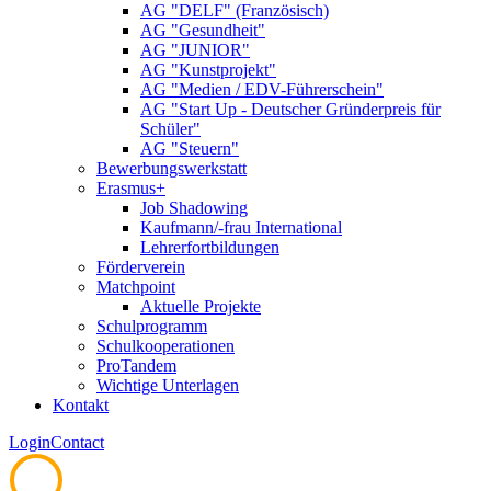
AG "DELF" (Französisch)
AG "Gesundheit"
AG "JUNIOR"
AG "Kunstprojekt"
AG "Medien / EDV-Führerschein"
AG "Start Up - Deutscher Gründerpreis für
Schüler"
AG "Steuern"
Bewerbungswerkstatt
Erasmus+
Job Shadowing
Kaufmann/-frau International
Lehrerfortbildungen
Förderverein
Matchpoint
Aktuelle Projekte
Schulprogramm
Schulkooperationen
ProTandem
Wichtige Unterlagen
Kontakt
Login
Contact