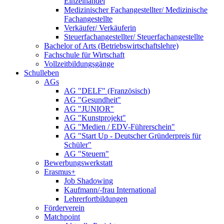
Einzelhandel
Medizinischer Fachangestellter/ Medizinische
Fachangestellte
Verkäufer/ Verkäuferin
Steuerfachangestellter/ Steuerfachangestellte
Bachelor of Arts (Betriebswirtschaftslehre)
Fachschule für Wirtschaft
Vollzeitbildungsgänge
Schulleben
AGs
AG "DELF" (Französisch)
AG "Gesundheit"
AG "JUNIOR"
AG "Kunstprojekt"
AG "Medien / EDV-Führerschein"
AG "Start Up - Deutscher Gründerpreis für
Schüler"
AG "Steuern"
Bewerbungswerkstatt
Erasmus+
Job Shadowing
Kaufmann/-frau International
Lehrerfortbildungen
Förderverein
Matchpoint