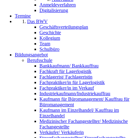
Anmeldeverfahren
Digitalisierung
Termine
Das BWV
Geschäftsverteilungsplan
Geschichte
Kollegium
Team
Schulbüro
Bildungsangebot
Berufsschule
Bankkaufmann/ Bankkauffrau
Fachkraft für Lagerlogistik
Fachlagerist/ Fachlageristin
Fachpraktiker/in für Lagerlogistik
Fachpraktiker/in im Verkauf
Industriekaufmann/Industriekauffrau
Kaufmann für Büromanagement/ Kauffrau für
Büromanagement
Kaufmann im Einzelhandel/ Kauffrau im
Einzelhandel
Medizinischer Fachangestellter/ Medizinische
Fachangestellte
Verkäufer/ Verkäuferin
Steuerfachangestellter/ Steuerfachangestellte