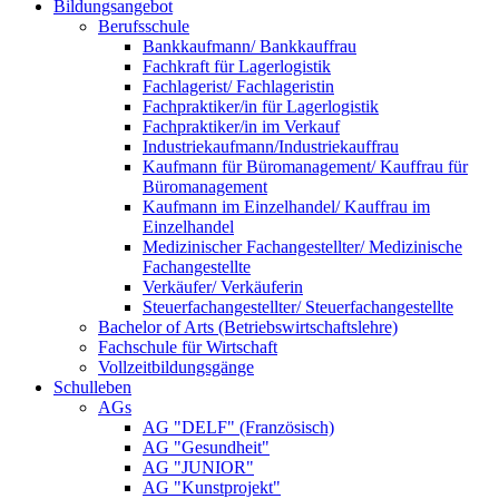
Bildungsangebot
Berufsschule
Bankkaufmann/ Bankkauffrau
Fachkraft für Lagerlogistik
Fachlagerist/ Fachlageristin
Fachpraktiker/in für Lagerlogistik
Fachpraktiker/in im Verkauf
Industriekaufmann/Industriekauffrau
Kaufmann für Büromanagement/ Kauffrau für
Büromanagement
Kaufmann im Einzelhandel/ Kauffrau im
Einzelhandel
Medizinischer Fachangestellter/ Medizinische
Fachangestellte
Verkäufer/ Verkäuferin
Steuerfachangestellter/ Steuerfachangestellte
Bachelor of Arts (Betriebswirtschaftslehre)
Fachschule für Wirtschaft
Vollzeitbildungsgänge
Schulleben
AGs
AG "DELF" (Französisch)
AG "Gesundheit"
AG "JUNIOR"
AG "Kunstprojekt"