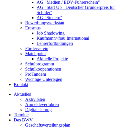
AG "Medien / EDV-Führerschein"
AG "Start Up - Deutscher Gründerpreis für
Schüler"
AG "Steuern"
Bewerbungswerkstatt
Erasmus+
Job Shadowing
Kaufmann/-frau International
Lehrerfortbildungen
Förderverein
Matchpoint
Aktuelle Projekte
Schulprogramm
Schulkooperationen
ProTandem
Wichtige Unterlagen
Kontakt
Aktuelles
Aktivitäten
Anmeldeverfahren
Digitalisierung
Termine
Das BWV
Geschäftsverteilungsplan