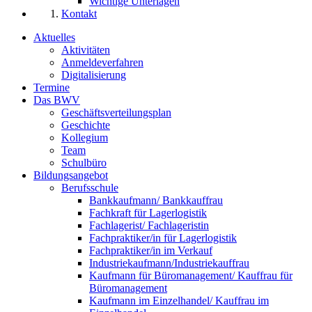
Wichtige Unterlagen
Kontakt
Aktuelles
Aktivitäten
Anmeldeverfahren
Digitalisierung
Termine
Das BWV
Geschäftsverteilungsplan
Geschichte
Kollegium
Team
Schulbüro
Bildungsangebot
Berufsschule
Bankkaufmann/ Bankkauffrau
Fachkraft für Lagerlogistik
Fachlagerist/ Fachlageristin
Fachpraktiker/in für Lagerlogistik
Fachpraktiker/in im Verkauf
Industriekaufmann/Industriekauffrau
Kaufmann für Büromanagement/ Kauffrau für
Büromanagement
Kaufmann im Einzelhandel/ Kauffrau im