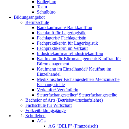
Kollegium
Team
Schulbüro
Bildungsangebot
Berufsschule
Bankkaufmann/ Bankkauffrau
Fachkraft für Lagerlogistik
Fachlagerist/ Fachlageristin
Fachpraktiker/in für Lagerlogistik
Fachpraktiker/in im Verkauf
Industriekaufmann/Industriekauffrau
Kaufmann für Büromanagement/ Kauffrau für
Büromanagement
Kaufmann im Einzelhandel/ Kauffrau im
Einzelhandel
Medizinischer Fachangestellter/ Medizinische
Fachangestellte
Verkäufer/ Verkäuferin
Steuerfachangestellter/ Steuerfachangestellte
Bachelor of Arts (Betriebswirtschaftslehre)
Fachschule für Wirtschaft
Vollzeitbildungsgänge
Schulleben
AGs
AG "DELF" (Französisch)