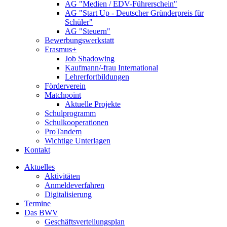
AG "Medien / EDV-Führerschein"
AG "Start Up - Deutscher Gründerpreis für
Schüler"
AG "Steuern"
Bewerbungswerkstatt
Erasmus+
Job Shadowing
Kaufmann/-frau International
Lehrerfortbildungen
Förderverein
Matchpoint
Aktuelle Projekte
Schulprogramm
Schulkooperationen
ProTandem
Wichtige Unterlagen
Kontakt
Aktuelles
Aktivitäten
Anmeldeverfahren
Digitalisierung
Termine
Das BWV
Geschäftsverteilungsplan