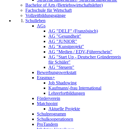
Bachelor of Arts (Betriebswirtschaftslehre)
Fachschule für Wirtschaft
Vollzeitbildungsgänge
Schulleben
AGs
AG "DELF" (Französisch)
AG "Gesundheit"
AG "JUNIOR"
AG "Kunstprojekt"
AG "Medien / EDV-Führerschein"
AG "Start Up - Deutscher Gründerpreis
für Schüler"
AG "Steuern"
Bewerbungswerkstatt
Erasmus+
Job Shadowing
Kaufmann/-frau International
Lehrerfortbildungen
Förderverein
Matchpoint
Aktuelle Projekte
Schulprogramm
Schulkooperationen
ProTandem