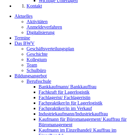
Wichtige Unterlagen
Kontakt
Aktuelles
Aktivitäten
Anmeldeverfahren
Digitalisierung
Termine
Das BWV
Geschäftsverteilungsplan
Geschichte
Kollegium
Team
Schulbüro
Bildungsangebot
Berufsschule
Bankkaufmann/ Bankkauffrau
Fachkraft für Lagerlogistik
Fachlagerist/ Fachlageristin
Fachpraktiker/in für Lagerlogistik
Fachpraktiker/in im Verkauf
Industriekaufmann/Industriekauffrau
Kaufmann für Büromanagement/ Kauffrau für
Büromanagement
Kaufmann im Einzelhandel/ Kauffrau im