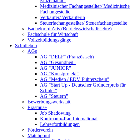
Einzelhandel
Medizinischer Fachangestellter/ Medizinische
Fachangestellte
Verkäufer/ Verkäuferin
Steuerfachangestellter/ Steuerfachangestellte
Bachelor of Arts (Betriebswirtschaftslehre)
Fachschule für Wirtschaft
Vollzeitbildungsgänge
Schulleben
AGs
AG "DELF" (Französisch)
AG "Gesundheit"
AG "JUNIOR"
AG "Kunstprojekt"
AG "Medien / EDV-Führerschein"
AG "Start Up - Deutscher Gründerpreis für
Schüler"
AG "Steuern"
Bewerbungswerkstatt
Erasmus+
Job Shadowing
Kaufmann/-frau International
Lehrerfortbildungen
Förderverein
Matchpoint