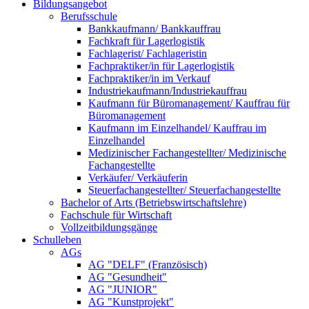
Bildungsangebot
Berufsschule
Bankkaufmann/ Bankkauffrau
Fachkraft für Lagerlogistik
Fachlagerist/ Fachlageristin
Fachpraktiker/in für Lagerlogistik
Fachpraktiker/in im Verkauf
Industriekaufmann/Industriekauffrau
Kaufmann für Büromanagement/ Kauffrau für
Büromanagement
Kaufmann im Einzelhandel/ Kauffrau im
Einzelhandel
Medizinischer Fachangestellter/ Medizinische
Fachangestellte
Verkäufer/ Verkäuferin
Steuerfachangestellter/ Steuerfachangestellte
Bachelor of Arts (Betriebswirtschaftslehre)
Fachschule für Wirtschaft
Vollzeitbildungsgänge
Schulleben
AGs
AG "DELF" (Französisch)
AG "Gesundheit"
AG "JUNIOR"
AG "Kunstprojekt"