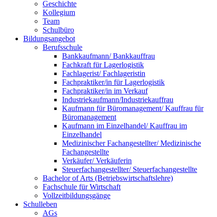
Geschichte
Kollegium
Team
Schulbüro
Bildungsangebot
Berufsschule
Bankkaufmann/ Bankkauffrau
Fachkraft für Lagerlogistik
Fachlagerist/ Fachlageristin
Fachpraktiker/in für Lagerlogistik
Fachpraktiker/in im Verkauf
Industriekaufmann/Industriekauffrau
Kaufmann für Büromanagement/ Kauffrau für
Büromanagement
Kaufmann im Einzelhandel/ Kauffrau im
Einzelhandel
Medizinischer Fachangestellter/ Medizinische
Fachangestellte
Verkäufer/ Verkäuferin
Steuerfachangestellter/ Steuerfachangestellte
Bachelor of Arts (Betriebswirtschaftslehre)
Fachschule für Wirtschaft
Vollzeitbildungsgänge
Schulleben
AGs