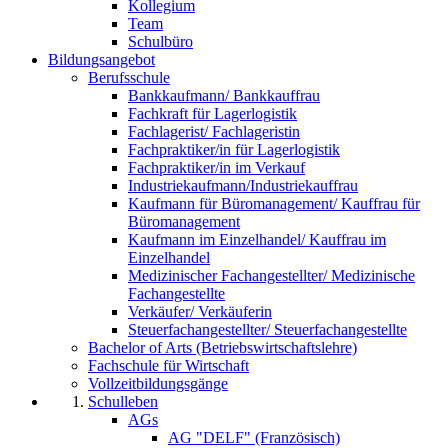
Kollegium
Team
Schulbüro
Bildungsangebot
Berufsschule
Bankkaufmann/ Bankkauffrau
Fachkraft für Lagerlogistik
Fachlagerist/ Fachlageristin
Fachpraktiker/in für Lagerlogistik
Fachpraktiker/in im Verkauf
Industriekaufmann/Industriekauffrau
Kaufmann für Büromanagement/ Kauffrau für
Büromanagement
Kaufmann im Einzelhandel/ Kauffrau im
Einzelhandel
Medizinischer Fachangestellter/ Medizinische
Fachangestellte
Verkäufer/ Verkäuferin
Steuerfachangestellter/ Steuerfachangestellte
Bachelor of Arts (Betriebswirtschaftslehre)
Fachschule für Wirtschaft
Vollzeitbildungsgänge
Schulleben
AGs
AG "DELF" (Französisch)