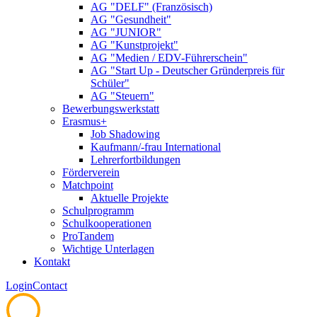
AG "DELF" (Französisch)
AG "Gesundheit"
AG "JUNIOR"
AG "Kunstprojekt"
AG "Medien / EDV-Führerschein"
AG "Start Up - Deutscher Gründerpreis für
Schüler"
AG "Steuern"
Bewerbungswerkstatt
Erasmus+
Job Shadowing
Kaufmann/-frau International
Lehrerfortbildungen
Förderverein
Matchpoint
Aktuelle Projekte
Schulprogramm
Schulkooperationen
ProTandem
Wichtige Unterlagen
Kontakt
Login
Contact