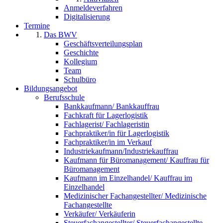
Anmeldeverfahren
Digitalisierung
Termine
Das BWV
Geschäftsverteilungsplan
Geschichte
Kollegium
Team
Schulbüro
Bildungsangebot
Berufsschule
Bankkaufmann/ Bankkauffrau
Fachkraft für Lagerlogistik
Fachlagerist/ Fachlageristin
Fachpraktiker/in für Lagerlogistik
Fachpraktiker/in im Verkauf
Industriekaufmann/Industriekauffrau
Kaufmann für Büromanagement/ Kauffrau für
Büromanagement
Kaufmann im Einzelhandel/ Kauffrau im
Einzelhandel
Medizinischer Fachangestellter/ Medizinische
Fachangestellte
Verkäufer/ Verkäuferin
Steuerfachangestellter/ Steuerfachangestellte