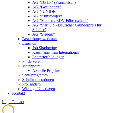
AG "DELF" (Französisch)
AG "Gesundheit"
AG "JUNIOR"
AG "Kunstprojekt"
AG "Medien / EDV-Führerschein"
AG "Start Up - Deutscher Gründerpreis für
Schüler"
AG "Steuern"
Bewerbungswerkstatt
Erasmus+
Job Shadowing
Kaufmann/-frau International
Lehrerfortbildungen
Förderverein
Matchpoint
Aktuelle Projekte
Schulprogramm
Schulkooperationen
ProTandem
Wichtige Unterlagen
Kontakt
Login
Contact