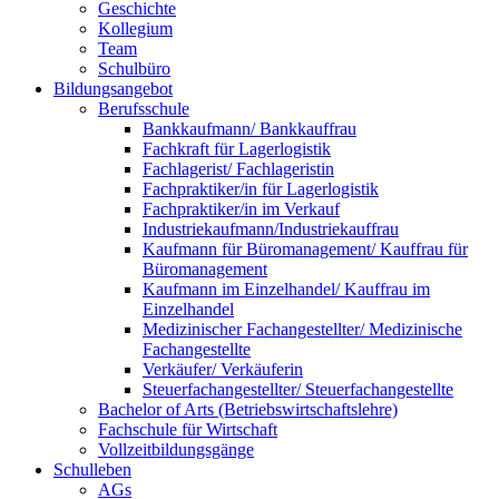
Geschichte
Kollegium
Team
Schulbüro
Bildungsangebot
Berufsschule
Bankkaufmann/ Bankkauffrau
Fachkraft für Lagerlogistik
Fachlagerist/ Fachlageristin
Fachpraktiker/in für Lagerlogistik
Fachpraktiker/in im Verkauf
Industriekaufmann/Industriekauffrau
Kaufmann für Büromanagement/ Kauffrau für
Büromanagement
Kaufmann im Einzelhandel/ Kauffrau im
Einzelhandel
Medizinischer Fachangestellter/ Medizinische
Fachangestellte
Verkäufer/ Verkäuferin
Steuerfachangestellter/ Steuerfachangestellte
Bachelor of Arts (Betriebswirtschaftslehre)
Fachschule für Wirtschaft
Vollzeitbildungsgänge
Schulleben
AGs