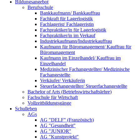
Bildungsangebot
Berufsschule
Bankkaufmann/ Bankkauffrau
Fachkraft für Lagerlogistik
Fachlagerist/ Fachlageristin
Fachpraktiker/in für Lagerlogistik
Fachpraktiker/in im Verkauf
Industriekaufmann/Industriekauffrau
Kaufmann für Büromanagement/ Kauffrau für
Büromanagement
Kaufmann im Einzelhandel/ Kauffrau im
Einzelhandel
Medizinischer Fachangestellter/ Medizinische
Fachangestellte
Verkäufer/ Verkäuferin
Steuerfachangestellter/ Steuerfachangestellte
Bachelor of Arts (Betriebswirtschaftslehre)
Fachschule für Wirtschaft
Vollzeitbildungsgänge
Schulleben
AGs
AG "DELF" (Französisch)
AG "Gesundheit"
AG "JUNIOR"
AG "Kunstprojekt"