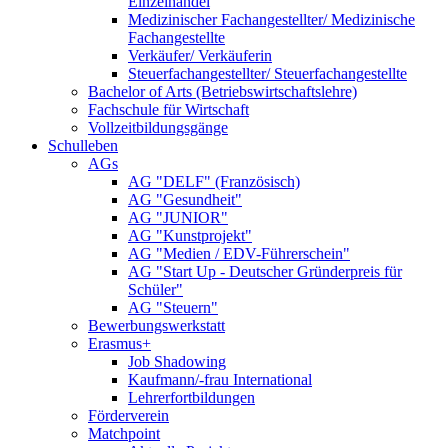
Einzelhandel
Medizinischer Fachangestellter/ Medizinische
Fachangestellte
Verkäufer/ Verkäuferin
Steuerfachangestellter/ Steuerfachangestellte
Bachelor of Arts (Betriebswirtschaftslehre)
Fachschule für Wirtschaft
Vollzeitbildungsgänge
Schulleben
AGs
AG "DELF" (Französisch)
AG "Gesundheit"
AG "JUNIOR"
AG "Kunstprojekt"
AG "Medien / EDV-Führerschein"
AG "Start Up - Deutscher Gründerpreis für
Schüler"
AG "Steuern"
Bewerbungswerkstatt
Erasmus+
Job Shadowing
Kaufmann/-frau International
Lehrerfortbildungen
Förderverein
Matchpoint