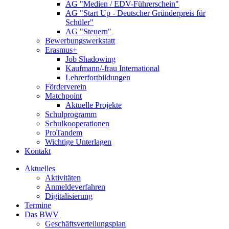
AG "Medien / EDV-Führerschein"
AG "Start Up - Deutscher Gründerpreis für
Schüler"
AG "Steuern"
Bewerbungswerkstatt
Erasmus+
Job Shadowing
Kaufmann/-frau International
Lehrerfortbildungen
Förderverein
Matchpoint
Aktuelle Projekte
Schulprogramm
Schulkooperationen
ProTandem
Wichtige Unterlagen
Kontakt
Aktuelles
Aktivitäten
Anmeldeverfahren
Digitalisierung
Termine
Das BWV
Geschäftsverteilungsplan