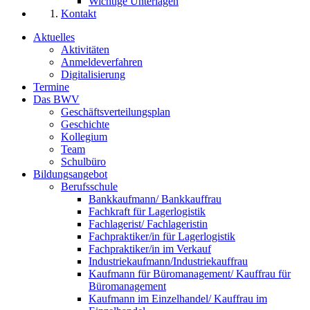
Wichtige Unterlagen
Kontakt
Aktuelles
Aktivitäten
Anmeldeverfahren
Digitalisierung
Termine
Das BWV
Geschäftsverteilungsplan
Geschichte
Kollegium
Team
Schulbüro
Bildungsangebot
Berufsschule
Bankkaufmann/ Bankkauffrau
Fachkraft für Lagerlogistik
Fachlagerist/ Fachlageristin
Fachpraktiker/in für Lagerlogistik
Fachpraktiker/in im Verkauf
Industriekaufmann/Industriekauffrau
Kaufmann für Büromanagement/ Kauffrau für
Büromanagement
Kaufmann im Einzelhandel/ Kauffrau im