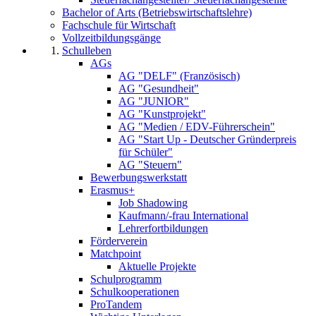
Bachelor of Arts (Betriebswirtschaftslehre)
Fachschule für Wirtschaft
Vollzeitbildungsgänge
Schulleben
AGs
AG "DELF" (Französisch)
AG "Gesundheit"
AG "JUNIOR"
AG "Kunstprojekt"
AG "Medien / EDV-Führerschein"
AG "Start Up - Deutscher Gründerpreis
für Schüler"
AG "Steuern"
Bewerbungswerkstatt
Erasmus+
Job Shadowing
Kaufmann/-frau International
Lehrerfortbildungen
Förderverein
Matchpoint
Aktuelle Projekte
Schulprogramm
Schulkooperationen
ProTandem