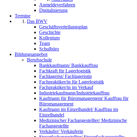
Anmeldeverfahren
Digitalisierung
Termine
Das BWV
Geschäftsverteilungsplan
Geschichte
Kollegium
Team
Schulbüro
Bildungsangebot
Berufsschule
Bankkaufmann/ Bankkauffrau
Fachkraft für Lagerlogistik
Fachlagerist/ Fachlageristin
Fachpraktiker/in für Lagerlogistik
Fachpraktiker/in im Verkauf
Industriekaufmann/Industriekauffrau
Kaufmann für Büromanagement/ Kauffrau für
Büromanagement
Kaufmann im Einzelhandel/ Kauffrau im
Einzelhandel
Medizinischer Fachangestellter/ Medizinische
Fachangestellte
Verkäufer/ Verkäuferin
Steuerfachangestellter/ Steuerfachangestellte