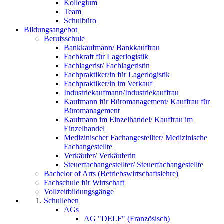
Kollegium
Team
Schulbüro
Bildungsangebot
Berufsschule
Bankkaufmann/ Bankkauffrau
Fachkraft für Lagerlogistik
Fachlagerist/ Fachlageristin
Fachpraktiker/in für Lagerlogistik
Fachpraktiker/in im Verkauf
Industriekaufmann/Industriekauffrau
Kaufmann für Büromanagement/ Kauffrau für
Büromanagement
Kaufmann im Einzelhandel/ Kauffrau im
Einzelhandel
Medizinischer Fachangestellter/ Medizinische
Fachangestellte
Verkäufer/ Verkäuferin
Steuerfachangestellter/ Steuerfachangestellte
Bachelor of Arts (Betriebswirtschaftslehre)
Fachschule für Wirtschaft
Vollzeitbildungsgänge
Schulleben
AGs
AG "DELF" (Französisch)