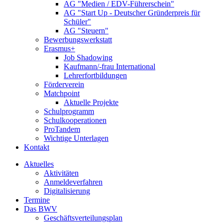
AG "Medien / EDV-Führerschein"
AG "Start Up - Deutscher Gründerpreis für
Schüler"
AG "Steuern"
Bewerbungswerkstatt
Erasmus+
Job Shadowing
Kaufmann/-frau International
Lehrerfortbildungen
Förderverein
Matchpoint
Aktuelle Projekte
Schulprogramm
Schulkooperationen
ProTandem
Wichtige Unterlagen
Kontakt
Aktuelles
Aktivitäten
Anmeldeverfahren
Digitalisierung
Termine
Das BWV
Geschäftsverteilungsplan