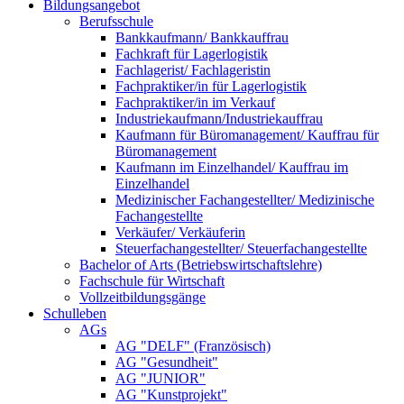
Bildungsangebot
Berufsschule
Bankkaufmann/ Bankkauffrau
Fachkraft für Lagerlogistik
Fachlagerist/ Fachlageristin
Fachpraktiker/in für Lagerlogistik
Fachpraktiker/in im Verkauf
Industriekaufmann/Industriekauffrau
Kaufmann für Büromanagement/ Kauffrau für
Büromanagement
Kaufmann im Einzelhandel/ Kauffrau im
Einzelhandel
Medizinischer Fachangestellter/ Medizinische
Fachangestellte
Verkäufer/ Verkäuferin
Steuerfachangestellter/ Steuerfachangestellte
Bachelor of Arts (Betriebswirtschaftslehre)
Fachschule für Wirtschaft
Vollzeitbildungsgänge
Schulleben
AGs
AG "DELF" (Französisch)
AG "Gesundheit"
AG "JUNIOR"
AG "Kunstprojekt"