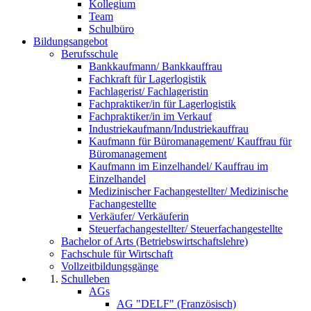
Kollegium
Team
Schulbüro
Bildungsangebot
Berufsschule
Bankkaufmann/ Bankkauffrau
Fachkraft für Lagerlogistik
Fachlagerist/ Fachlageristin
Fachpraktiker/in für Lagerlogistik
Fachpraktiker/in im Verkauf
Industriekaufmann/Industriekauffrau
Kaufmann für Büromanagement/ Kauffrau für
Büromanagement
Kaufmann im Einzelhandel/ Kauffrau im
Einzelhandel
Medizinischer Fachangestellter/ Medizinische
Fachangestellte
Verkäufer/ Verkäuferin
Steuerfachangestellter/ Steuerfachangestellte
Bachelor of Arts (Betriebswirtschaftslehre)
Fachschule für Wirtschaft
Vollzeitbildungsgänge
Schulleben
AGs
AG "DELF" (Französisch)