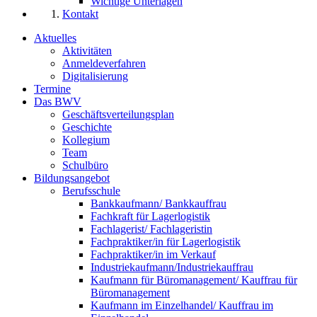
Wichtige Unterlagen
Kontakt
Aktuelles
Aktivitäten
Anmeldeverfahren
Digitalisierung
Termine
Das BWV
Geschäftsverteilungsplan
Geschichte
Kollegium
Team
Schulbüro
Bildungsangebot
Berufsschule
Bankkaufmann/ Bankkauffrau
Fachkraft für Lagerlogistik
Fachlagerist/ Fachlageristin
Fachpraktiker/in für Lagerlogistik
Fachpraktiker/in im Verkauf
Industriekaufmann/Industriekauffrau
Kaufmann für Büromanagement/ Kauffrau für
Büromanagement
Kaufmann im Einzelhandel/ Kauffrau im