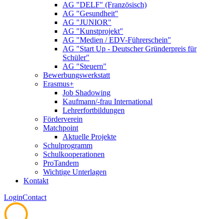
AG "DELF" (Französisch)
AG "Gesundheit"
AG "JUNIOR"
AG "Kunstprojekt"
AG "Medien / EDV-Führerschein"
AG "Start Up - Deutscher Gründerpreis für
Schüler"
AG "Steuern"
Bewerbungswerkstatt
Erasmus+
Job Shadowing
Kaufmann/-frau International
Lehrerfortbildungen
Förderverein
Matchpoint
Aktuelle Projekte
Schulprogramm
Schulkooperationen
ProTandem
Wichtige Unterlagen
Kontakt
Login
Contact