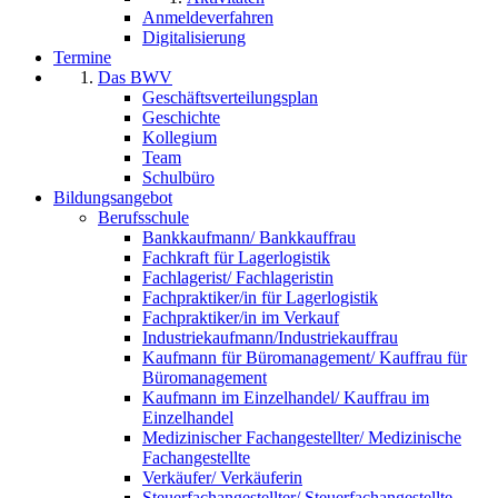
Anmeldeverfahren
Digitalisierung
Termine
Das BWV
Geschäftsverteilungsplan
Geschichte
Kollegium
Team
Schulbüro
Bildungsangebot
Berufsschule
Bankkaufmann/ Bankkauffrau
Fachkraft für Lagerlogistik
Fachlagerist/ Fachlageristin
Fachpraktiker/in für Lagerlogistik
Fachpraktiker/in im Verkauf
Industriekaufmann/Industriekauffrau
Kaufmann für Büromanagement/ Kauffrau für
Büromanagement
Kaufmann im Einzelhandel/ Kauffrau im
Einzelhandel
Medizinischer Fachangestellter/ Medizinische
Fachangestellte
Verkäufer/ Verkäuferin
Steuerfachangestellter/ Steuerfachangestellte