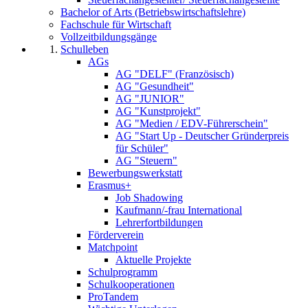
Bachelor of Arts (Betriebswirtschaftslehre)
Fachschule für Wirtschaft
Vollzeitbildungsgänge
Schulleben
AGs
AG "DELF" (Französisch)
AG "Gesundheit"
AG "JUNIOR"
AG "Kunstprojekt"
AG "Medien / EDV-Führerschein"
AG "Start Up - Deutscher Gründerpreis
für Schüler"
AG "Steuern"
Bewerbungswerkstatt
Erasmus+
Job Shadowing
Kaufmann/-frau International
Lehrerfortbildungen
Förderverein
Matchpoint
Aktuelle Projekte
Schulprogramm
Schulkooperationen
ProTandem