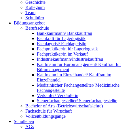
Geschichte
Kollegium
Team
Schulbüro
Bildungsangebot
Berufsschule
Bankkaufmann/ Bankkauffrau
Fachkraft für Lagerlogistik
Fachlagerist/ Fachlageristin
Fachpraktiker/in für Lagerlogistik
Fachpraktiker/in im Verkauf
Industriekaufmann/Industriekauffrau
Kaufmann für Büromanagement/ Kauffrau für
Büromanagement
Kaufmann im Einzelhandel/ Kauffrau im
Einzelhandel
Medizinischer Fachangestellter/ Medizinische
Fachangestellte
Verkäufer/ Verkäuferin
Steuerfachangestellter/ Steuerfachangestellte
Bachelor of Arts (Betriebswirtschaftslehre)
Fachschule für Wirtschaft
Vollzeitbildungsgänge
Schulleben
AGs