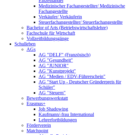
Einzelhandel
Medizinischer Fachangestellter/ Medizinische
Fachangestellte
Verkäufer/ Verkäuferin
Steuerfachangestellter/ Steuerfachangestellte
Bachelor of Arts (Betriebswirtschaftslehre)
Fachschule für Wirtschaft
Vollzeitbildungsgänge
Schulleben
AGs
AG "DELF" (Französisch)
AG "Gesundheit"
AG "JUNIOR"
AG "Kunstprojekt"
AG "Medien / EDV-Führerschein"
AG "Start Up - Deutscher Gründerpreis für
Schüler"
AG "Steuern"
Bewerbungswerkstatt
Erasmus+
Job Shadowing
Kaufmann/-frau International
Lehrerfortbildungen
Förderverein
Matchpoint