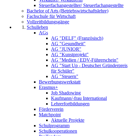
Steuerfachangestellter/ Steuerfachangestellte
Bachelor of Arts (Betriebswirtschaftslehre)
Fachschule für Wirtschaft
Vollzeitbildungsgänge
Schulleben
AGs
AG "DELF" (Französisch)
AG "Gesundheit"
AG "JUNIOR"
AG "Kunstprojekt"
AG "Medien / EDV-Führerschein"
AG "Start Up - Deutscher Gründerpreis
für Schüler"
AG "Steuern"
Bewerbungswerkstatt
Erasmus+
Job Shadowing
Kaufmann/-frau International
Lehrerfortbildungen
Förderverein
Matchpoint
Aktuelle Projekte
Schulprogramm
Schulkooperationen