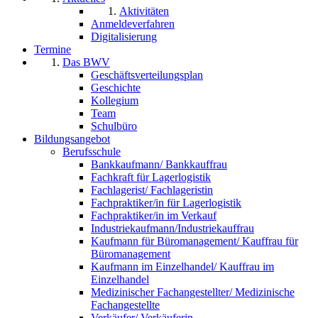
Aktivitäten
Anmeldeverfahren
Digitalisierung
Termine
Das BWV
Geschäftsverteilungsplan
Geschichte
Kollegium
Team
Schulbüro
Bildungsangebot
Berufsschule
Bankkaufmann/ Bankkauffrau
Fachkraft für Lagerlogistik
Fachlagerist/ Fachlageristin
Fachpraktiker/in für Lagerlogistik
Fachpraktiker/in im Verkauf
Industriekaufmann/Industriekauffrau
Kaufmann für Büromanagement/ Kauffrau für
Büromanagement
Kaufmann im Einzelhandel/ Kauffrau im
Einzelhandel
Medizinischer Fachangestellter/ Medizinische
Fachangestellte
Verkäufer/ Verkäuferin