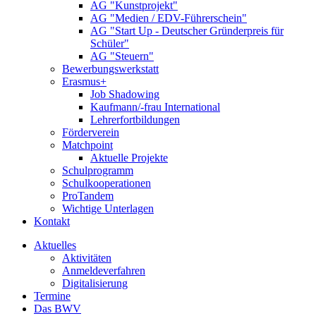
AG "Kunstprojekt"
AG "Medien / EDV-Führerschein"
AG "Start Up - Deutscher Gründerpreis für
Schüler"
AG "Steuern"
Bewerbungswerkstatt
Erasmus+
Job Shadowing
Kaufmann/-frau International
Lehrerfortbildungen
Förderverein
Matchpoint
Aktuelle Projekte
Schulprogramm
Schulkooperationen
ProTandem
Wichtige Unterlagen
Kontakt
Aktuelles
Aktivitäten
Anmeldeverfahren
Digitalisierung
Termine
Das BWV