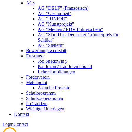
AGs
AG "DELF" (Französisch)
AG "Gesundheit"
AG "JUNIOR"
AG "Kunstprojekt"
AG "Medien / EDV-Führerschein"
AG "Start Up - Deutscher Gründerpreis für
Schüler"
AG "Steuern"
Bewerbungswerkstatt
Erasmus+
Job Shadowing
Kaufmann/-frau International
Lehrerfortbildungen
Förderverein
Matchpoint
Aktuelle Projekte
Schulprogramm
Schulkooperationen
ProTandem
Wichtige Unterlagen
Kontakt
Login
Contact