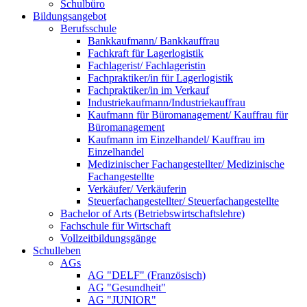
Schulbüro
Bildungsangebot
Berufsschule
Bankkaufmann/ Bankkauffrau
Fachkraft für Lagerlogistik
Fachlagerist/ Fachlageristin
Fachpraktiker/in für Lagerlogistik
Fachpraktiker/in im Verkauf
Industriekaufmann/Industriekauffrau
Kaufmann für Büromanagement/ Kauffrau für
Büromanagement
Kaufmann im Einzelhandel/ Kauffrau im
Einzelhandel
Medizinischer Fachangestellter/ Medizinische
Fachangestellte
Verkäufer/ Verkäuferin
Steuerfachangestellter/ Steuerfachangestellte
Bachelor of Arts (Betriebswirtschaftslehre)
Fachschule für Wirtschaft
Vollzeitbildungsgänge
Schulleben
AGs
AG "DELF" (Französisch)
AG "Gesundheit"
AG "JUNIOR"