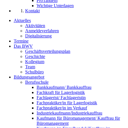
ProTandem
Wichtige Unterlagen
Kontakt
Aktuelles
Aktivitäten
Anmeldeverfahren
Digitalisierung
Termine
Das BWV
Geschäftsverteilungsplan
Geschichte
Kollegium
Team
Schulbüro
Bildungsangebot
Berufsschule
Bankkaufmann/ Bankkauffrau
Fachkraft für Lagerlogistik
Fachlagerist/ Fachlageristin
Fachpraktiker/in für Lagerlogistik
Fachpraktiker/in im Verkauf
Industriekaufmann/Industriekauffrau
Kaufmann für Büromanagement/ Kauffrau für
Büromanagement