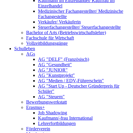
Kaufmann im Einzelhandel/ Kauffrau im
Einzelhandel
Medizinischer Fachangestellter/ Medizinische
Fachangestellte
Verkäufer/ Verkäuferin
Steuerfachangestellter/ Steuerfachangestellte
Bachelor of Arts (Betriebswirtschaftslehre)
Fachschule für Wirtschaft
Vollzeitbildungsgänge
Schulleben
AGs
AG "DELF" (Französisch)
AG "Gesundheit"
AG "JUNIOR"
AG "Kunstprojekt"
AG "Medien / EDV-Führerschein"
AG "Start Up - Deutscher Gründerpreis für
Schüler"
AG "Steuern"
Bewerbungswerkstatt
Erasmus+
Job Shadowing
Kaufmann/-frau International
Lehrerfortbildungen
Förderverein