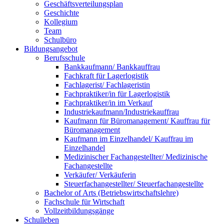
Geschäftsverteilungsplan
Geschichte
Kollegium
Team
Schulbüro
Bildungsangebot
Berufsschule
Bankkaufmann/ Bankkauffrau
Fachkraft für Lagerlogistik
Fachlagerist/ Fachlageristin
Fachpraktiker/in für Lagerlogistik
Fachpraktiker/in im Verkauf
Industriekaufmann/Industriekauffrau
Kaufmann für Büromanagement/ Kauffrau für
Büromanagement
Kaufmann im Einzelhandel/ Kauffrau im
Einzelhandel
Medizinischer Fachangestellter/ Medizinische
Fachangestellte
Verkäufer/ Verkäuferin
Steuerfachangestellter/ Steuerfachangestellte
Bachelor of Arts (Betriebswirtschaftslehre)
Fachschule für Wirtschaft
Vollzeitbildungsgänge
Schulleben