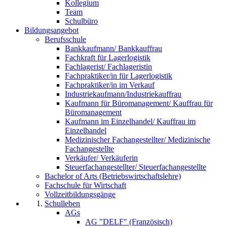
Kollegium
Team
Schulbüro
Bildungsangebot
Berufsschule
Bankkaufmann/ Bankkauffrau
Fachkraft für Lagerlogistik
Fachlagerist/ Fachlageristin
Fachpraktiker/in für Lagerlogistik
Fachpraktiker/in im Verkauf
Industriekaufmann/Industriekauffrau
Kaufmann für Büromanagement/ Kauffrau für
Büromanagement
Kaufmann im Einzelhandel/ Kauffrau im
Einzelhandel
Medizinischer Fachangestellter/ Medizinische
Fachangestellte
Verkäufer/ Verkäuferin
Steuerfachangestellter/ Steuerfachangestellte
Bachelor of Arts (Betriebswirtschaftslehre)
Fachschule für Wirtschaft
Vollzeitbildungsgänge
Schulleben
AGs
AG "DELF" (Französisch)