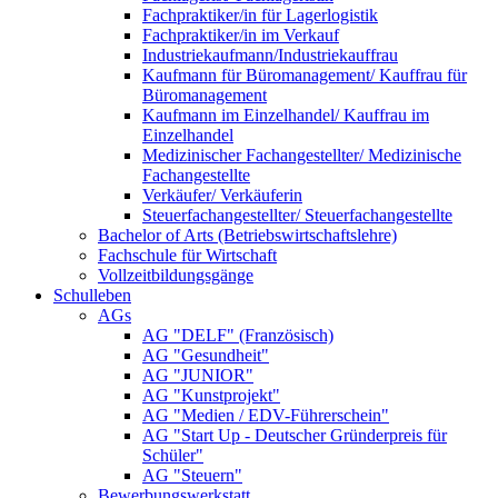
Fachpraktiker/in für Lagerlogistik
Fachpraktiker/in im Verkauf
Industriekaufmann/Industriekauffrau
Kaufmann für Büromanagement/ Kauffrau für
Büromanagement
Kaufmann im Einzelhandel/ Kauffrau im
Einzelhandel
Medizinischer Fachangestellter/ Medizinische
Fachangestellte
Verkäufer/ Verkäuferin
Steuerfachangestellter/ Steuerfachangestellte
Bachelor of Arts (Betriebswirtschaftslehre)
Fachschule für Wirtschaft
Vollzeitbildungsgänge
Schulleben
AGs
AG "DELF" (Französisch)
AG "Gesundheit"
AG "JUNIOR"
AG "Kunstprojekt"
AG "Medien / EDV-Führerschein"
AG "Start Up - Deutscher Gründerpreis für
Schüler"
AG "Steuern"
Bewerbungswerkstatt