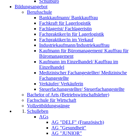
Schulbüro
Bildungsangebot
Berufsschule
Bankkaufmann/ Bankkauffrau
Fachkraft für Lagerlogistik
Fachlagerist/ Fachlageristin
Fachpraktiker/in für Lagerlogistik
Fachpraktiker/in im Verkauf
Industriekaufmann/Industriekauffrau
Kaufmann für Büromanagement/ Kauffrau für
Büromanagement
Kaufmann im Einzelhandel/ Kauffrau im
Einzelhandel
Medizinischer Fachangestellter/ Medizinische
Fachangestellte
Verkäufer/ Verkäuferin
Steuerfachangestellter/ Steuerfachangestellte
Bachelor of Arts (Betriebswirtschaftslehre)
Fachschule für Wirtschaft
Vollzeitbildungsgänge
Schulleben
AGs
AG "DELF" (Französisch)
AG "Gesundheit"
AG "JUNIOR"