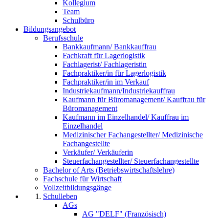
Kollegium
Team
Schulbüro
Bildungsangebot
Berufsschule
Bankkaufmann/ Bankkauffrau
Fachkraft für Lagerlogistik
Fachlagerist/ Fachlageristin
Fachpraktiker/in für Lagerlogistik
Fachpraktiker/in im Verkauf
Industriekaufmann/Industriekauffrau
Kaufmann für Büromanagement/ Kauffrau für
Büromanagement
Kaufmann im Einzelhandel/ Kauffrau im
Einzelhandel
Medizinischer Fachangestellter/ Medizinische
Fachangestellte
Verkäufer/ Verkäuferin
Steuerfachangestellter/ Steuerfachangestellte
Bachelor of Arts (Betriebswirtschaftslehre)
Fachschule für Wirtschaft
Vollzeitbildungsgänge
Schulleben
AGs
AG "DELF" (Französisch)