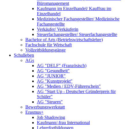
Büromanagement
Kaufmann im Einzelhandel/ Kauffrau im
Einzelhandel
Medizinischer Fachangestellter/ Medizinische
Fachangestellte
Verkäufer/ Verkäuferin
Steuerfachangestellter/ Steuerfachangestellte
Bachelor of Arts (Betriebswirtschaftslehre)
Fachschule für Wirtschaft
Vollzeitbildungsgänge
Schulleben
AGs
AG "DELF" (Französisch)
AG "Gesundheit"
AG "JUNIOR"
AG "Kunstprojekt"
AG "Medien / EDV-Führerschein"
AG "Start Up - Deutscher Gründerpreis für
Schüler"
AG "Steuern"
Bewerbungswerkstatt
Erasmus+
Job Shadowing
Kaufmann/-frau International
Lehrerfortbildungen