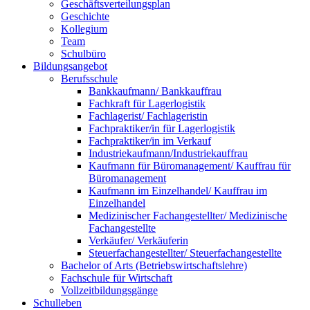
Geschäftsverteilungsplan
Geschichte
Kollegium
Team
Schulbüro
Bildungsangebot
Berufsschule
Bankkaufmann/ Bankkauffrau
Fachkraft für Lagerlogistik
Fachlagerist/ Fachlageristin
Fachpraktiker/in für Lagerlogistik
Fachpraktiker/in im Verkauf
Industriekaufmann/Industriekauffrau
Kaufmann für Büromanagement/ Kauffrau für
Büromanagement
Kaufmann im Einzelhandel/ Kauffrau im
Einzelhandel
Medizinischer Fachangestellter/ Medizinische
Fachangestellte
Verkäufer/ Verkäuferin
Steuerfachangestellter/ Steuerfachangestellte
Bachelor of Arts (Betriebswirtschaftslehre)
Fachschule für Wirtschaft
Vollzeitbildungsgänge
Schulleben