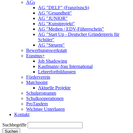
AGs
AG "DELF" (Französisch)
AG "Gesundheit"
AG "JUNIOR"
AG "Kunstprojekt"
AG "Medien / EDV-Führerschein"
AG "Start Up - Deutscher Gründerpreis für
Schüler"
AG "Steuern"
Bewerbungswerkstatt
Erasmus+
Job Shadowing
Kaufmann/-frau International
Lehrerfortbildungen
Förderverein
Matchpoint
Aktuelle Projekte
Schulprogramm
Schulkooperationen
ProTandem
Wichtige Unterlagen
Kontakt
Suchbegriffe
Suchen