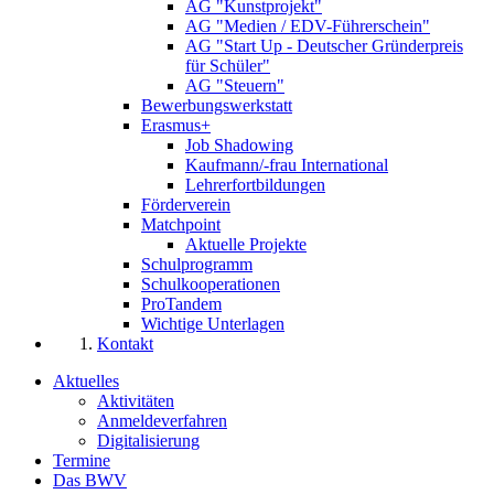
AG "Kunstprojekt"
AG "Medien / EDV-Führerschein"
AG "Start Up - Deutscher Gründerpreis
für Schüler"
AG "Steuern"
Bewerbungswerkstatt
Erasmus+
Job Shadowing
Kaufmann/-frau International
Lehrerfortbildungen
Förderverein
Matchpoint
Aktuelle Projekte
Schulprogramm
Schulkooperationen
ProTandem
Wichtige Unterlagen
Kontakt
Aktuelles
Aktivitäten
Anmeldeverfahren
Digitalisierung
Termine
Das BWV