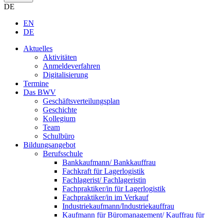
DE
EN
DE
Aktuelles
Aktivitäten
Anmeldeverfahren
Digitalisierung
Termine
Das BWV
Geschäftsverteilungsplan
Geschichte
Kollegium
Team
Schulbüro
Bildungsangebot
Berufsschule
Bankkaufmann/ Bankkauffrau
Fachkraft für Lagerlogistik
Fachlagerist/ Fachlageristin
Fachpraktiker/in für Lagerlogistik
Fachpraktiker/in im Verkauf
Industriekaufmann/Industriekauffrau
Kaufmann für Büromanagement/ Kauffrau für