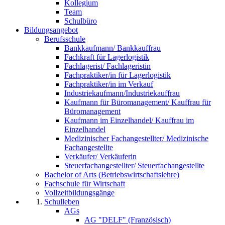
Kollegium
Team
Schulbüro
Bildungsangebot
Berufsschule
Bankkaufmann/ Bankkauffrau
Fachkraft für Lagerlogistik
Fachlagerist/ Fachlageristin
Fachpraktiker/in für Lagerlogistik
Fachpraktiker/in im Verkauf
Industriekaufmann/Industriekauffrau
Kaufmann für Büromanagement/ Kauffrau für
Büromanagement
Kaufmann im Einzelhandel/ Kauffrau im
Einzelhandel
Medizinischer Fachangestellter/ Medizinische
Fachangestellte
Verkäufer/ Verkäuferin
Steuerfachangestellter/ Steuerfachangestellte
Bachelor of Arts (Betriebswirtschaftslehre)
Fachschule für Wirtschaft
Vollzeitbildungsgänge
Schulleben
AGs
AG "DELF" (Französisch)