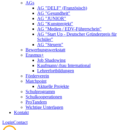
AGs
AG "DELF" (Französisch)
AG "Gesundheit"
AG "JUNIOR"
AG "Kunstprojekt"
AG "Medien / EDV-Führerschein"
AG "Start Up - Deutscher Gründerpreis für
Schüler"
AG "Steuern"
Bewerbungswerkstatt
Erasmus+
Job Shadowing
Kaufmann/-frau International
Lehrerfortbildungen
Förderverein
Matchpoint
Aktuelle Projekte
Schulprogramm
Schulkooperationen
ProTandem
Wichtige Unterlagen
Kontakt
Login
Contact