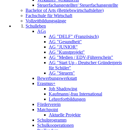
Steuerfachangestellter/ Steuerfachangestellte
Bachelor of Arts (Betriebswirtschaftslehre)
Fachschule für Wirtschaft
Vollzeitbildungsgänge
Schulleben
AGs
AG "DELF" (Französisch)
AG "Gesundheit"
AG "JUNIOR"
AG "Kunstprojekt"
AG "Medien / EDV-Führerschein"
AG "Start Up - Deutscher Gründerpreis
für Schüler"
AG "Steuern"
Bewerbungswerkstatt
Erasmus+
Job Shadowing
Kaufmann/-frau International
Lehrerfortbildungen
Förderverein
Matchpoint
Aktuelle Projekte
Schulprogramm
Schulkooperationen