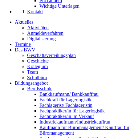
ProTandem
Wichtige Unterlagen
Kontakt
Aktuelles
Aktivitäten
Anmeldeverfahren
Digitalisierung
Termine
Das BWV
Geschäftsverteilungsplan
Geschichte
Kollegium
Team
Schulbüro
Bildungsangebot
Berufsschule
Bankkaufmann/ Bankkauffrau
Fachkraft für Lagerlogistik
Fachlagerist/ Fachlageristin
Fachpraktiker/in für Lagerlogistik
Fachpraktiker/in im Verkauf
Industriekaufmann/Industriekauffrau
Kaufmann für Büromanagement/ Kauffrau für
Büromanagement