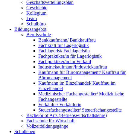
Geschäftsverteilungsplan
Geschichte
Kollegium
Team
Schulbüro
Bildungsangebot
Berufsschule
Bankkaufmann/ Bankkauffrau
Fachkraft für Lagerlogistik
Fachlagerist/ Fachlageristin
Fachpraktiker/in für Lagerlogistik
Fachpraktiker/in im Verkauf
Industriekaufmann/Industriekauffrau
Kaufmann für Büromanagement/ Kauffrau für
Büromanagement
Kaufmann im Einzelhandel/ Kauffrau im
Einzelhandel
Medizinischer Fachangestellter/ Medizinische
Fachangestellte
Verkäufer/ Verkäuferin
Steuerfachangestellter/ Steuerfachangestellte
Bachelor of Arts (Betriebswirtschaftslehre)
Fachschule für Wirtschaft
Vollzeitbildungsgänge
Schulleben