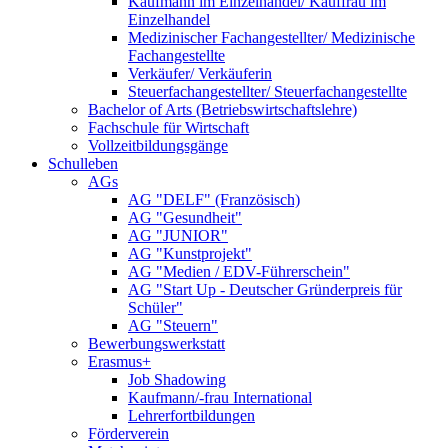
Kaufmann im Einzelhandel/ Kauffrau im
Einzelhandel
Medizinischer Fachangestellter/ Medizinische
Fachangestellte
Verkäufer/ Verkäuferin
Steuerfachangestellter/ Steuerfachangestellte
Bachelor of Arts (Betriebswirtschaftslehre)
Fachschule für Wirtschaft
Vollzeitbildungsgänge
Schulleben
AGs
AG "DELF" (Französisch)
AG "Gesundheit"
AG "JUNIOR"
AG "Kunstprojekt"
AG "Medien / EDV-Führerschein"
AG "Start Up - Deutscher Gründerpreis für
Schüler"
AG "Steuern"
Bewerbungswerkstatt
Erasmus+
Job Shadowing
Kaufmann/-frau International
Lehrerfortbildungen
Förderverein