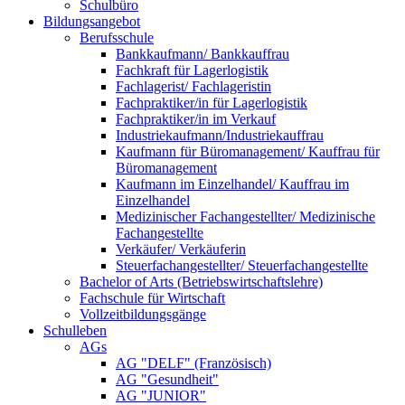
Schulbüro
Bildungsangebot
Berufsschule
Bankkaufmann/ Bankkauffrau
Fachkraft für Lagerlogistik
Fachlagerist/ Fachlageristin
Fachpraktiker/in für Lagerlogistik
Fachpraktiker/in im Verkauf
Industriekaufmann/Industriekauffrau
Kaufmann für Büromanagement/ Kauffrau für
Büromanagement
Kaufmann im Einzelhandel/ Kauffrau im
Einzelhandel
Medizinischer Fachangestellter/ Medizinische
Fachangestellte
Verkäufer/ Verkäuferin
Steuerfachangestellter/ Steuerfachangestellte
Bachelor of Arts (Betriebswirtschaftslehre)
Fachschule für Wirtschaft
Vollzeitbildungsgänge
Schulleben
AGs
AG "DELF" (Französisch)
AG "Gesundheit"
AG "JUNIOR"