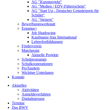
AG "Kunstprojekt"
AG "Medien / EDV-Führerschein"
AG "Start Up - Deutscher Gründerpreis für
Schüler"
AG "Steuern"
Bewerbungswerkstatt
Erasmus+
Job Shadowing
Kaufmann/-frau International
Lehrerfortbildungen
Förderverein
Matchpoint
Aktuelle Projekte
Schulprogramm
Schulkooperationen
ProTandem
Wichtige Unterlagen
Kontakt
Aktuelles
Aktivitäten
Anmeldeverfahren
Digitalisierung
Termine
Das BWV