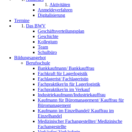
Aktivitäten
Anmeldeverfahren
Digitalisierung
Termine
Das BWV
Geschäftsverteilungsplan
Geschichte
Kollegium
Team
Schulbüro
Bildungsangebot
Berufsschule
Bankkaufmann/ Bankkauffrau
Fachkraft für Lagerlogistik
Fachlagerist/ Fachlageristin
Fachpraktiker/in für Lagerlogistik
Fachpraktiker/in im Verkauf
Industriekaufmann/Industriekauffrau
Kaufmann für Büromanagement/ Kauffrau für
Büromanagement
Kaufmann im Einzelhandel/ Kauffrau im
Einzelhandel
Medizinischer Fachangestellter/ Medizinische
Fachangestellte
Verkäufer/ Verkäuferin