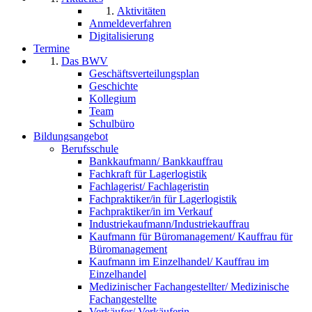
Aktivitäten
Anmeldeverfahren
Digitalisierung
Termine
Das BWV
Geschäftsverteilungsplan
Geschichte
Kollegium
Team
Schulbüro
Bildungsangebot
Berufsschule
Bankkaufmann/ Bankkauffrau
Fachkraft für Lagerlogistik
Fachlagerist/ Fachlageristin
Fachpraktiker/in für Lagerlogistik
Fachpraktiker/in im Verkauf
Industriekaufmann/Industriekauffrau
Kaufmann für Büromanagement/ Kauffrau für
Büromanagement
Kaufmann im Einzelhandel/ Kauffrau im
Einzelhandel
Medizinischer Fachangestellter/ Medizinische
Fachangestellte
Verkäufer/ Verkäuferin