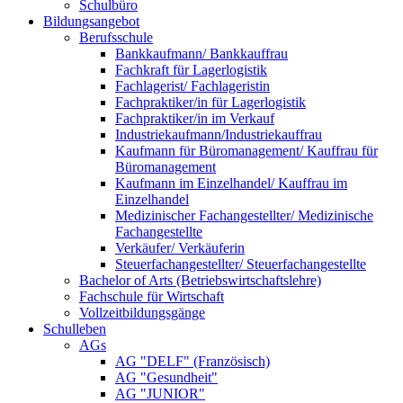
Schulbüro
Bildungsangebot
Berufsschule
Bankkaufmann/ Bankkauffrau
Fachkraft für Lagerlogistik
Fachlagerist/ Fachlageristin
Fachpraktiker/in für Lagerlogistik
Fachpraktiker/in im Verkauf
Industriekaufmann/Industriekauffrau
Kaufmann für Büromanagement/ Kauffrau für
Büromanagement
Kaufmann im Einzelhandel/ Kauffrau im
Einzelhandel
Medizinischer Fachangestellter/ Medizinische
Fachangestellte
Verkäufer/ Verkäuferin
Steuerfachangestellter/ Steuerfachangestellte
Bachelor of Arts (Betriebswirtschaftslehre)
Fachschule für Wirtschaft
Vollzeitbildungsgänge
Schulleben
AGs
AG "DELF" (Französisch)
AG "Gesundheit"
AG "JUNIOR"