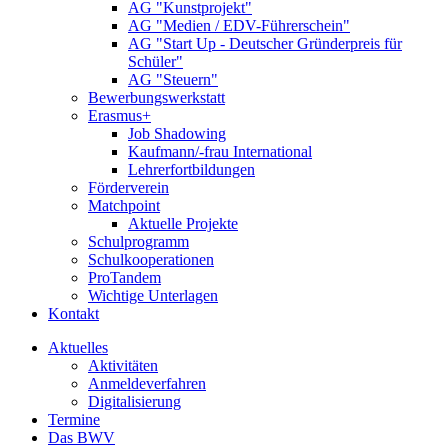
AG "Kunstprojekt"
AG "Medien / EDV-Führerschein"
AG "Start Up - Deutscher Gründerpreis für
Schüler"
AG "Steuern"
Bewerbungswerkstatt
Erasmus+
Job Shadowing
Kaufmann/-frau International
Lehrerfortbildungen
Förderverein
Matchpoint
Aktuelle Projekte
Schulprogramm
Schulkooperationen
ProTandem
Wichtige Unterlagen
Kontakt
Aktuelles
Aktivitäten
Anmeldeverfahren
Digitalisierung
Termine
Das BWV