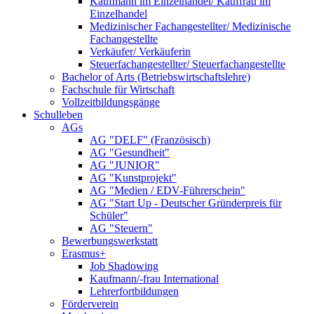
Kaufmann im Einzelhandel/ Kauffrau im
Einzelhandel
Medizinischer Fachangestellter/ Medizinische
Fachangestellte
Verkäufer/ Verkäuferin
Steuerfachangestellter/ Steuerfachangestellte
Bachelor of Arts (Betriebswirtschaftslehre)
Fachschule für Wirtschaft
Vollzeitbildungsgänge
Schulleben
AGs
AG "DELF" (Französisch)
AG "Gesundheit"
AG "JUNIOR"
AG "Kunstprojekt"
AG "Medien / EDV-Führerschein"
AG "Start Up - Deutscher Gründerpreis für
Schüler"
AG "Steuern"
Bewerbungswerkstatt
Erasmus+
Job Shadowing
Kaufmann/-frau International
Lehrerfortbildungen
Förderverein