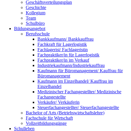
Geschäftsverteilungsplan
Geschichte
Kollegium
Team
Schulbüro
Bildungsangebot
Berufsschule
Bankkaufmann/ Bankkauffrau
Fachkraft für Lagerlogistik
Fachlagerist/ Fachlageristin
Fachpraktiker/in für Lagerlogistik
Fachpraktiker/in im Verkauf
Industriekaufmann/Industriekauffrau
Kaufmann für Büromanagement/ Kauffrau für
Büromanagement
Kaufmann im Einzelhandel/ Kauffrau im
Einzelhandel
Medizinischer Fachangestellter/ Medizinische
Fachangestellte
Verkäufer/ Verkäuferin
Steuerfachangestellter/ Steuerfachangestellte
Bachelor of Arts (Betriebswirtschaftslehre)
Fachschule für Wirtschaft
Vollzeitbildungsgänge
Schulleben