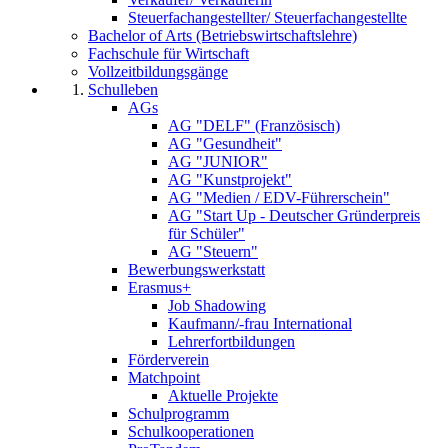
Steuerfachangestellter/ Steuerfachangestellte
Bachelor of Arts (Betriebswirtschaftslehre)
Fachschule für Wirtschaft
Vollzeitbildungsgänge
Schulleben
AGs
AG "DELF" (Französisch)
AG "Gesundheit"
AG "JUNIOR"
AG "Kunstprojekt"
AG "Medien / EDV-Führerschein"
AG "Start Up - Deutscher Gründerpreis
für Schüler"
AG "Steuern"
Bewerbungswerkstatt
Erasmus+
Job Shadowing
Kaufmann/-frau International
Lehrerfortbildungen
Förderverein
Matchpoint
Aktuelle Projekte
Schulprogramm
Schulkooperationen