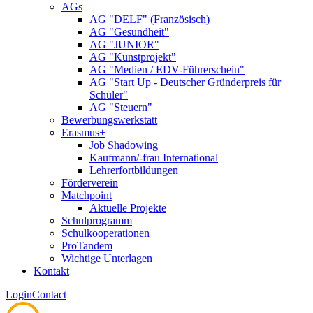
AGs
AG "DELF" (Französisch)
AG "Gesundheit"
AG "JUNIOR"
AG "Kunstprojekt"
AG "Medien / EDV-Führerschein"
AG "Start Up - Deutscher Gründerpreis für
Schüler"
AG "Steuern"
Bewerbungswerkstatt
Erasmus+
Job Shadowing
Kaufmann/-frau International
Lehrerfortbildungen
Förderverein
Matchpoint
Aktuelle Projekte
Schulprogramm
Schulkooperationen
ProTandem
Wichtige Unterlagen
Kontakt
Login
Contact