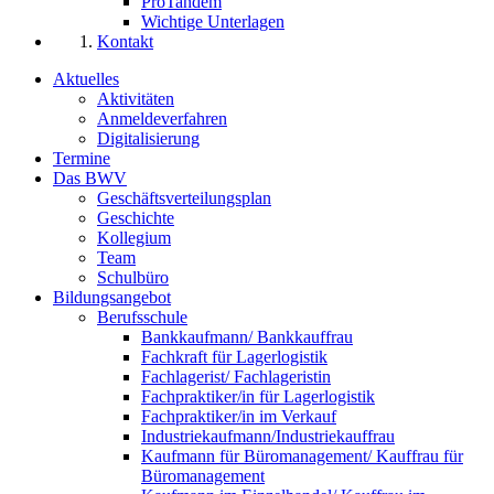
ProTandem
Wichtige Unterlagen
Kontakt
Aktuelles
Aktivitäten
Anmeldeverfahren
Digitalisierung
Termine
Das BWV
Geschäftsverteilungsplan
Geschichte
Kollegium
Team
Schulbüro
Bildungsangebot
Berufsschule
Bankkaufmann/ Bankkauffrau
Fachkraft für Lagerlogistik
Fachlagerist/ Fachlageristin
Fachpraktiker/in für Lagerlogistik
Fachpraktiker/in im Verkauf
Industriekaufmann/Industriekauffrau
Kaufmann für Büromanagement/ Kauffrau für
Büromanagement